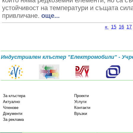
които няма редкоземни елементи, но са с
устойчивост на температури и същата сил
привличане.
oще...
«
15
16
17
Индустриален клъстер "Електромобили" - Учр
За клъстера
Проекти
Актуално
Услуги
Членове
Контакти
Документи
Връзки
За реклама