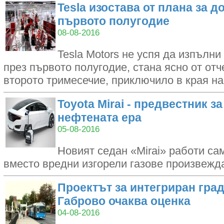
Tesla изостава от плана за д
първото полугодие
08-08-2016
Tesla Motors не успя да изпълни
през първото полугодие, стана ясно от отч
второто тримесечие, приключило в края н
Toyota Mirai - предвестник з
нефтената ера
05-08-2016
Новият седан «Mirai» работи сам
вместо вредни изгорели газове произвежд
Проектът за интегриран град
Габрово очаква оценка
04-08-2016