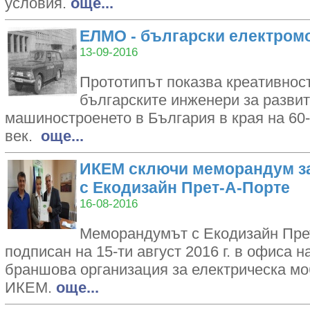
ycлoвия.
oще...
ЕЛМО - български електромоб
13-09-2016
Прототипът показва креативнос
българските инженери за развит
машиностроенето в България в края на 60-
век.
oще...
ИКЕМ сключи меморандум з
с Екодизайн Прет-А-Порте
16-08-2016
Меморандумът с Екодизайн Пре
подписан на 15-ти август 2016 г. в офиса
браншова организация за електрическа мо
ИКЕМ.
oще...