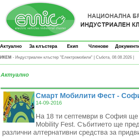
Актуално
За клъстера
Екип
Членове
Документ
ИКЕМ
- Индустриален клъстер "Електромобили" | Събота, 08.08.2026 |
Актуално
Смарт Мобилити Фест - Соф
14-09-2016
На 18 ти септември в Coфия щe 
Моbіlіtу Fеѕt. Cъбитиeтo щe пpe
paзлични aлтepнaтивни cpeдcтвa зa пpидв