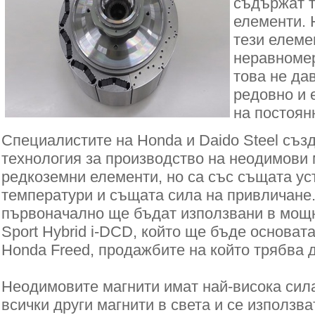
съдържат 
елементи. 
тези елеме
неравномер
това не да
редовно и 
на постоян
Специалистите на Honda и Daido Steel съз
технология за производство на неодимови 
редкоземни елементи, но са със същата ус
температури и същата сила на привличане
първоначално ще бъдат използвани в мощ
Sport Hybrid i-DCD, който ще бъде основат
Honda Freed, продажбите на който трябва д
Неодимовите магнити имат най-висока сил
всички други магнити в света и се използва