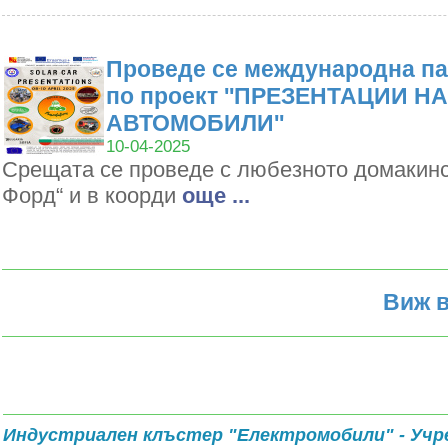
Проведе се международна па
по проект ''ПРЕЗЕНТАЦИИ Н
АВТОМОБИЛИ''
10-04-2025
Срещата се проведе с любезното домакин
Форд“ и в коорди
oще ...
Виж в
Индустриален клъстер "Електромобили" - Учр