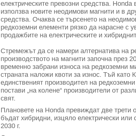
електрическите превозни средства. Honda
използва новите неодимови магнити и в др
средства. Очаква се търсенето на неодимо
редкоземни елементи рязко да нарасне с 
продажбите на електрическите и хибридни
Стремежът да се намери алтернатива на р
производството на магнити започна през 201
временно забрани износа на редкоземни м
страната наложи квоти за износ. Тъй като К
единственият производител на редкоземни
постави „на колене“ производители от разл
свят.
Плановете на Honda превиждат две трети 
бъдат хибридни, изцяло електрически или с
2030 г.