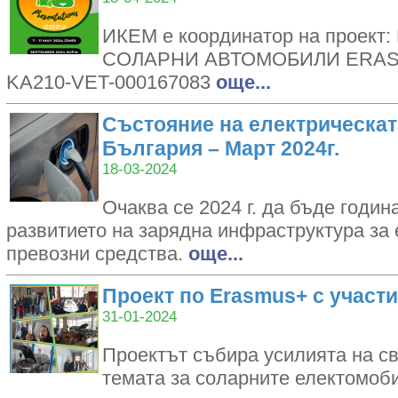
ИКЕМ е координатор на проек
СОЛАРНИ АВТОМОБИЛИ ERASM
KA210-VET-000167083
oще...
Състояние на електрическат
България – Март 2024г.
18-03-2024
Очаква се 2024 г. да бъде годин
развитието на зарядна инфраструктура за 
превозни средства.
oще...
Проект по Еrasmus+ с участ
31-01-2024
Проектът събира усилията на св
темата за соларните електомоб