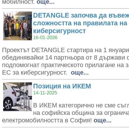
мобилност.
oще...
DETANGLE започва да въвеж
сложността на правилата на
киберсигурност
16-01-2026
Проектът DETANGLE стартира на 1 януари 2
обединявайки 14 партньора от 8 държави о
подпомогнат практическото прилагане на 
ЕС за киберсигурност.
oще...
Позиция на ИКЕМ
14-11-2025
В ИКЕМ категорично не сме съг
на софийска община за огранич
електромобилността в София!
oще...