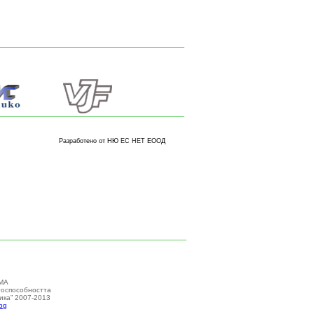
Разработено от НЮ ЕС НЕТ ЕООД
МА
тоспособността
ика” 2007-2013
bg