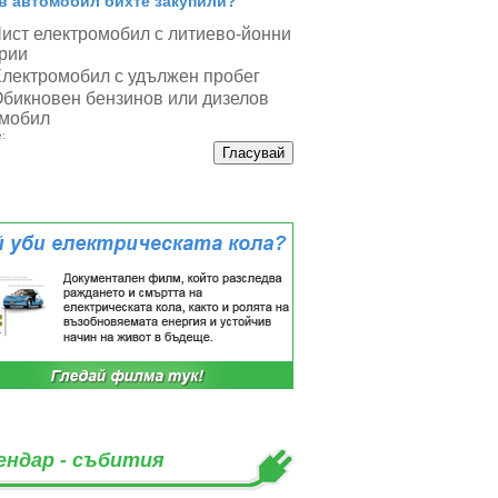
в автомобил бихте закупили?
ист електромобил с литиево-йонни
рии
лектромобил с удължен пробег
бикновен бензинов или дизелов
мобил
:
ендар - събития