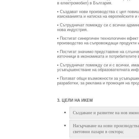
в електромобил) в България.
• Създават нови производства с цел пови
изискванията и натиска на европейските и 
• Сътрудничат помежду си с всички админи
нова индустрия.
• Постигат синергичен технологичен ефект
производство на съпровождащи продукти и
• Постигат значимо представяне на слънч
източници в икономиката и потребителите 
• Сътрудничат помежду си и с всички, им
усъвършенстване на образователната инфр
• Ползват общи възможности за усъвършен
разработки, за реклама и промоция на прод
3. ЦЕЛИ НА ИКЕМ
Създаване и развитие на нов икон
Насърчаване на нови производства
световни пазари в сектора;