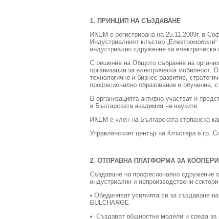
1. ПРИНЦИП НА СЪЗДАВАНЕ
ИКЕМ е регистрирана на 25.11.2009г. в Соф
Индустриалният клъстер „Електромобили“ 
индустриално сдружение за електрическа 
С решение на Общото събрание на организ
организация за електрическа мобилност. О
технологично и бизнес развитие, стратеги
професионално образование и обучение, ст
В организацията активно участват и предс
е Българската академия на науките.
ИКЕМ е член на Българската стопанска ка
Управленският център на Клъстера е гр. 
2. ОТПРАВНА ПЛАТФОРМА ЗА КООПЕР
Създаване на професионално сдружение от
индустриални и непроизводствени сектори 
• Обединяват усилията си за създаване н
BULCHARGE
• Създават общностни модели и среда за 