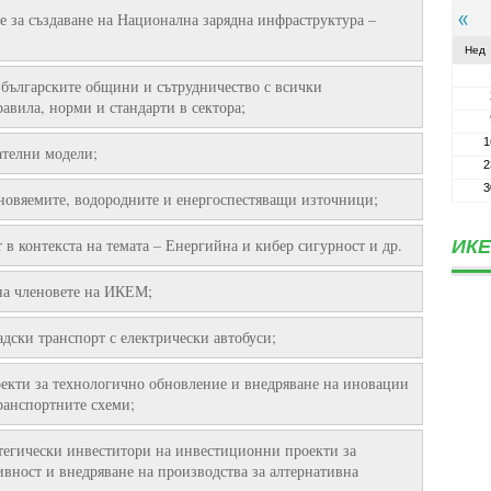
е за създаване на Национална зарядна инфраструктура –
Нед
 българските общини и сътрудничество с всички
авила, норми и стандарти в сектора;
1
ателни модели;
2
3
новяемите, водородните и енергоспестяващи източници;
в контекста на темата – Енергийна и кибер сигурност и др.
ИКЕ
на членовете на ИКЕМ;
адски транспорт с електрически автобуси;
кти за технологично обновление и внедряване на иновации
транспортните схеми;
атегически инвеститори на инвестиционни проекти за
вност и внедряване на производства за алтернативна