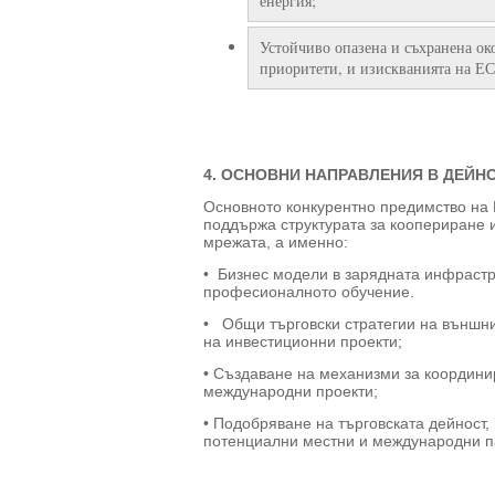
енергия;
Устойчиво опазена и съхранена ок
приоритети, и изискванията на ЕС
4. ОСНОВНИ НАПРАВЛЕНИЯ В ДЕЙНО
Основното конкурентно предимство на 
поддържа структурата за коопериране 
мрежата, а именно:
• Бизнес модели в зарядната инфрастру
професионалното обучение.
• Общи търговски стратегии на външни
на инвестиционни проекти;
• Създаване на механизми за координи
международни проекти;
• Подобряване на търговската дейност,
потенциални местни и международни п