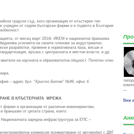
ийски градски съд, като организация от клъстерен тип.
е учреден от седем български фирми и е първото в България
мобилност.
Про
ацията, от месец март 2014г. ИКЕМ е национална браншова
бединява усилията на своите членове за индустриално,
чески разработки, промени в нормативната база, висше и
андартизация, връзка с централната и местни власти, и др.
тавители на научната и образователна общност. Почетен член
мара.
типор
София – адрес
бул. "Христо Ботев" №49, офис 6
компо
...
ИРАНЕ В КЛЪСТЕРНАТА МРЕЖА
Виж 
 фирми и организации от различни инжeнерингови,
и браншове от цялата страна, които:
Анк
а Националната зарядна инфраструктура за ЕПС –
електромобилна конверсия (конвертиране от автомобил с ДВГ