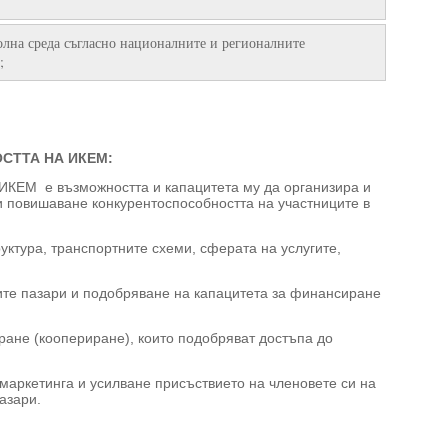
олна среда съгласно националните и регионалните
;
СТТА НА ИКЕМ:
ИКЕМ е възможността и капацитета му да организира и
и повишаване конкурентоспособността на участниците в
ктура, транспортните схеми, сферата на услугите,
те пазари и подобряване на капацитета за финансиране
ране (коопериране), които подобряват достъпа до
 маркетинга и усилване присъствието на членовете си на
азари.