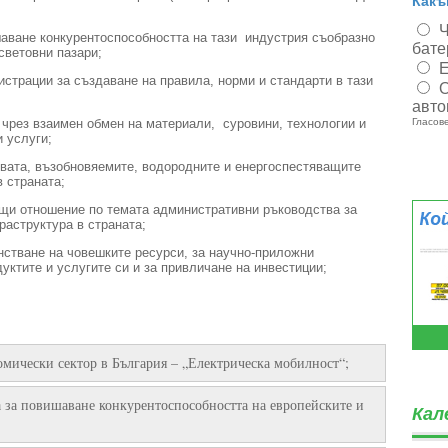
Какъ
Ч
шаване конкурентоспособността на тази индустрия съобразно
бате
световни пазари;
Е
страции за създаване на правила, норми и стандарти в тази
О
авто
 чрез взаимен обмен на материали, суровини, технологии и
Гласове
 услуги;
евата, възобновяемите, водородните и енергоспестяващите
в страната;
ащи отношение по темата административни ръководства за
аструктура в страната;
стване на човешките ресурси, за научно-приложни
уктите и услугите си и за привличане на инвестиции;
омически сектор в България – „Електрическа мобилност“;
 за повишаване конкурентоспособността на европейските и
Кал