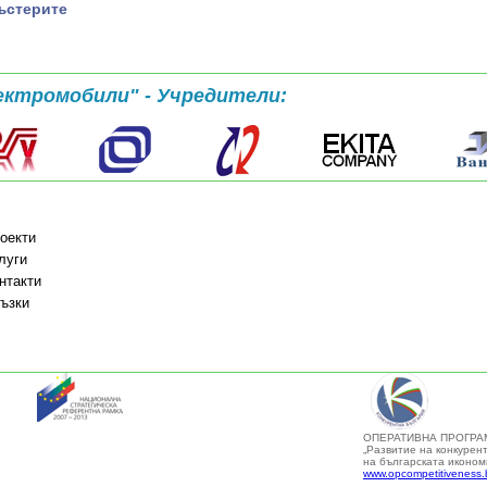
ъстерите
ектромобили" - Учредители:
оекти
луги
нтакти
ъзки
ОПЕРАТИВНА ПРОГРА
„Развитие на конкурен
на българската иконом
www.opcompetitiveness.