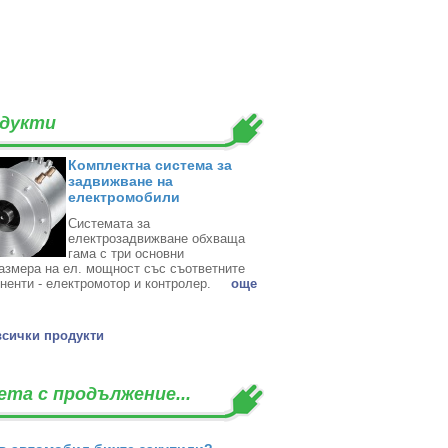
дукти
Комплектна система за
задвижване на
електромобили
Системата за
електрозадвижване обхваща
гама с три основни
азмера на ел. мощност със съответните
ненти - електромотор и контролер. ‎
oще
всички продукти
ета с продължение...