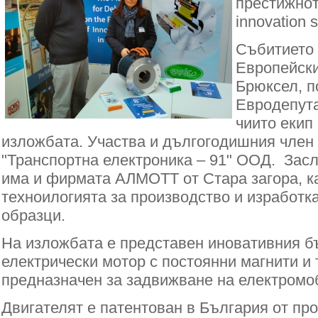
престижнот
innovation 
Събитието 
Европейски
Брюксел, п
Евродепута
чиито екип
изложбата. Участва и дългогодишния чле
"Транспортна електроника – 91" ООД. Засл
има и фирмата АЛМОТТ от Стара загора, к
техноилогията за производство и изработк
образци.
На изложбата е представен иновативния б
електрически мотор с постоянни магнити и
предназначен за задвижване на електромо
Двигателят е патентован в България от про