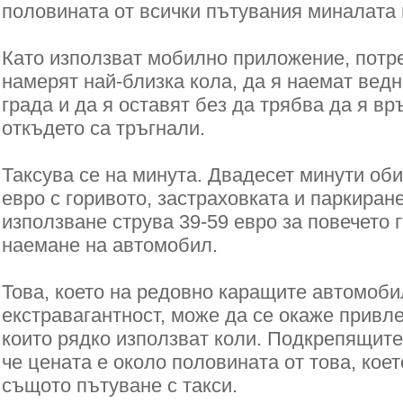
половината от всички пътувания миналата 
Като използват мобилно приложение, потр
намерят най-близка кола, да я наемат ведна
града и да я оставят без да трябва да я вр
откъдето са тръгнали.
Таксува се на минута. Двадесет минути оби
евро с горивото, застраховката и паркиран
използване струва 39-59 евро за повечето 
наемане на автомобил.
Това, което на редовно каращите автомоби
екстравагантност, може да се окаже привле
които рядко използват коли. Подкрепящите
че цената е около половината от това, коет
същото пътуване с такси.