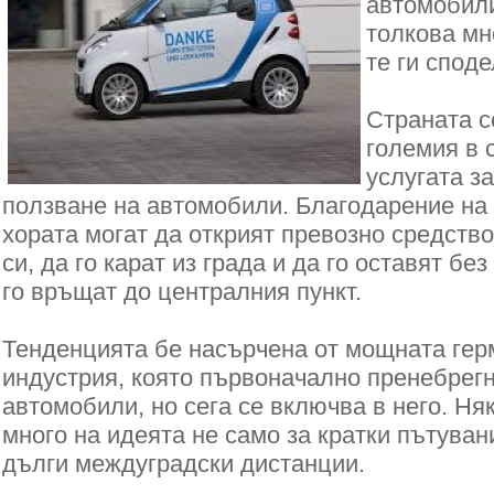
автомобили
толкова мн
те ги споде
Страната с
големия в 
услугата з
ползване на автомобили. Благодарение на
хората могат да открият превозно средств
си, да го карат из града и да го оставят бе
го връщат до централния пункт.
Тенденцията бе насърчена от мощната ге
индустрия, която първоначално пренебрег
автомобили, но сега се включва в него. Ня
много на идеята не само за кратки пътувани
дълги междуградски дистанции.