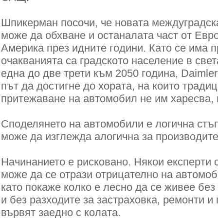
Шпикерман посочи, че новата междуградск
може да обхване и останалата част от Евр
Америка през идните години. Като се има п
очакванията са градското население в свет
една до две трети към 2050 година, Daimle
път да достигне до хората, на които тради
притежаване на автомобил не им харесва, 
Споделянето на автомобили е логична стъп
може да изглежда алогична за производите
Начинанието е рисковано. Някои експерти с
може да се отрази отрицателно на автомо
като покаже колко е лесно да се живее бе
и без разходите за застраховка, ремонти и
вървят заедно с колата.