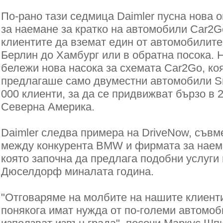
По-рано тази седмица Daimler пусна нова о
за наемане за кратко на автомобили Car2G
клиентите да вземат един от автомобилите 
Берлин до Хамбург или в обратна посока. 
бележи нова насока за схемата Car2Go, ко
предлагаше само двуместни автомобили Sm
000 клиенти, за да се придвижват бързо в 
Северна Америка.
Daimler следва примера на DriveNow, съвм
между конкурента BMW и фирмата за наема
която започна да предлага подобни услуги
Дюселдорф миналата година.
"Отговаряме на молбите на нашите клиенти,
понякога имат нужда от по-големи автомоби