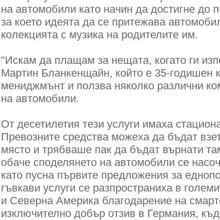
на автомобили като начин да достигне до 
за което идеята да се притежава автомобил
колекцията с музика на родителите им.
"Искам да плащам за нещата, когато ги изп
Мартин Бланкенщайн, който е 35-годишен 
мениджмънт и ползва няколко различни ко
на автомобили.
От десетилетия тези услуги имаха стацион
Превозните средства можеха да бъдат взе
място и трябваше пак да бъдат върнати та
обаче споделянето на автомобили се насо
като пусна първите предложения за еднопо
гъвкави услуги се разпространиха в голем
и Северна Америка благодарение на смар
изключително добър отзив в Германия, къд