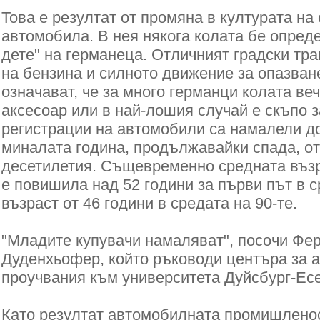
Това е резултат от промяна в културата на
автомобила. В нея някога колата бе опред
дете" на германеца. Отличният градски тра
на бензина и силното движение за опазван
означават, че за много германци колата ве
аксесоар или в най-лошия случай е скъпо 
регистрации на автомобили са намалели д
миналата година, продължавайки спада, от
десетилетия. Същевременно средната възр
е повишила над 52 години за първи път в 
възраст от 46 години в средата на 90-те.
"Младите купувачи намаляват", посочи Фе
Дуденхьофер, който ръководи центъра за 
проучвания към университета Дуйсбург-Есе
Като резултат автомобилната промишлено