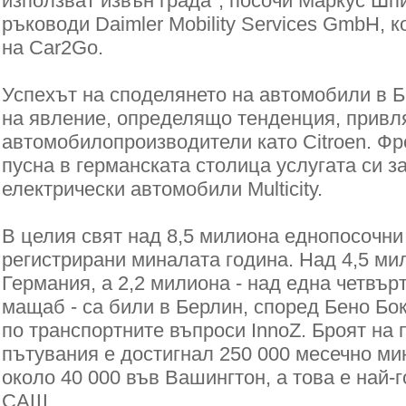
използват извън града", посочи Маркус Шп
ръководи Daimler Mobility Services GmbH, 
на Car2Go.
Успехът на споделянето на автомобили в 
на явление, определящо тенденция, привл
автомобилопроизводители като Citroen. Ф
пусна в германската столица услугата си з
електрически автомобили Multicity.
В целия свят над 8,5 милиона еднопосочни
регистрирани миналата година. Над 4,5 мил
Германия, а 2,2 милиона - над една четвърт
мащаб - са били в Берлин, според Бено Бо
по транспортните въпроси InnoZ. Броят на
пътувания е достигнал 250 000 месечно ми
около 40 000 във Вашингтон, а това е най-
САЩ.