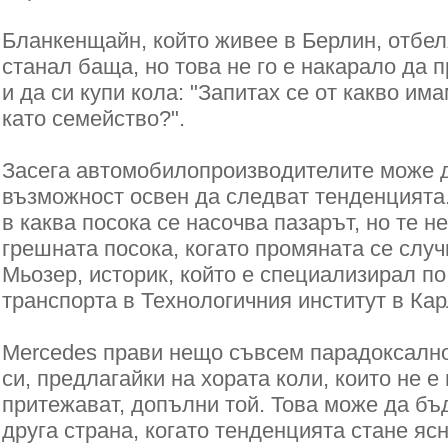
Бланкенщайн, който живее в Берлин, отбел
станал баща, но това не го е накарало да
и да си купи кола: "Запитах се от какво им
като семейство?".
Засега автомобилопроизводителите може д
възможност освен да следват тенденцията.
в каква посока се насочва пазарът, но те н
грешната посока, когато промяната се случ
Мьозер, историк, който е специализирал по
транспорта в Технологичния институт в Кар
Mercedes прави нещо съвсем парадоксално
си, предлагайки на хората коли, които не е
притежават, допълни той. Това може да бъ
друга страна, когато тенденцията стане яс