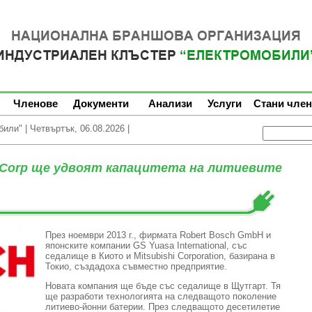
Членове
Документи
Анализи
Услуги
Стани член
ли" | Четвъртък, 06.08.2026 |
hi Corp ще удвоят капацитета на литиевите
През ноември 2013 г., фирмата Robert Bosch GmbH и
японските компании GS Yuasa International, със
седалище в Киото и Mitsubishi Corporation, базирана в
Токио, създадоха съвместно предприятие.
Новата компания ще бъде със седалище в Щутгарт. Тя
ще разработи технологията на следващото поколение
литиево-йонни батерии. През следващото десетилетие