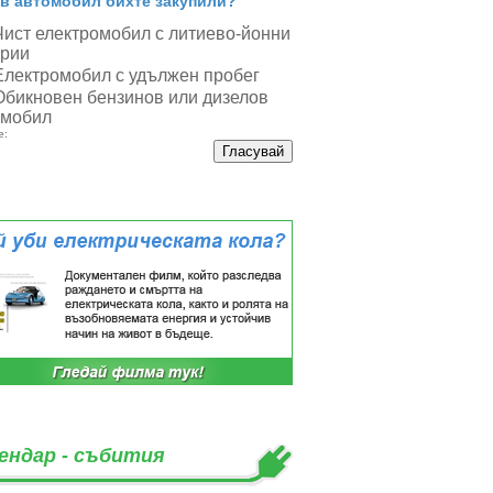
в автомобил бихте закупили?
Чист електромобил с литиево-йонни
ерии
Електромобил с удължен пробег
Обикновен бензинов или дизелов
омобил
е:
ендар - събития