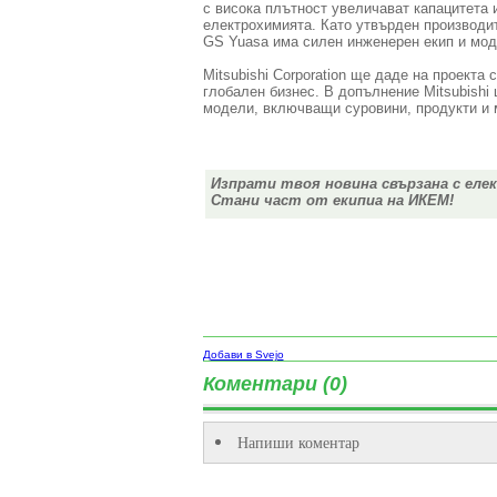
с висока плътност увеличават капацитета и
електрохимията. Като утвърден производит
GS Yuasa има силен инженерен екип и мод
Mitsubishi Corporation ще даде на проекта
глобален бизнес. В допълнение Mitsubishi
модели, включващи суровини, продукти и м
Изпрати твоя новина свързана с еле
Стани част от екипиа на ИКЕМ!
Добави в Svejo
Коментари (0)
Напиши коментар