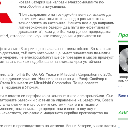
новата батерия ще направи електромобилите по-
многобройни и по-успешни.
"При създаването на този джойнт венчър, искаме да
постигнем гигантски скок напред в развитието на
технологията на батерията. Нашата цел е да направим
литиево-йонните батерии два пъти по- ефективни от
досегашните", каза д-р Волкмар Денер, председател
Про
GmbH, отговорен за научните изследвания и развитието на
фективните батерии ще означават по-голям обхват. За масовите
-достъпни, тъй като батериите ще бъдат значително по-малки.
а уверени, че електромобилът ще се превърне в масов продеукт
 важна стъпка към подобряване на климата чрез устойчива
я, а GmbH & Ко KG, GS Yuasa и Mitsubishi Corporation по 25%.
типор
тези дялови участия. Негови членове са д-р Ролф Спейчер от
компо
ака Kaшиваги от Mitsubishi Corporation. Те ще оглавят
...
 в Германия и Япония.
ти с цялото си портфолио от компоненти за електромобили. Със
Виж 
латорните батерии и системи за управление на батерията, Bosch
а на клетките и цялостните системи, както и в тяхното
ълнение, компанията ще предостави и своето ноу-хау в
Анк
 качеството, свързано с мащабното серийно производство на
 опит в производството на литиево- йонни батерии, чиито клетки