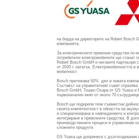
на борда на директорите на Robert Bosch 
компанията.
За електрическите превозни средства по-е
потребители електромобилите ще станат по
Robert Bosch GmbH и неговите партньори с
от 2020 г. нататък. Електромобилността е
мобилност.
Bosch притежава 50% дял в новата компани
Съставът на управителния съвет отразява 
Bosch GmbH, Тошио Охара от GS Yuasa и Ют
първоначален екип от около 70 сътрудници
Bosch ще подкрепи тези съвместни дейнос
своята компетентност в областта на акуму
е специализирана в наблюдението и контрол
интегриране в превозните средства. В доп
производствените процеси и управление на
сложните продукти.
GS Yuasa ще допринесе с дългогодишния си