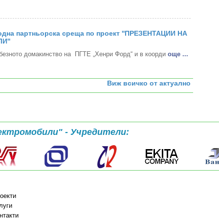
дна партньорска среща по проект ''ПРЕЗЕНТАЦИИ НА
И''
безното домакинство на ПГТЕ „Хенри Форд“ и в коорди
oще ...
Виж всичко от актуално
ектромобили" - Учредители:
оекти
луги
нтакти