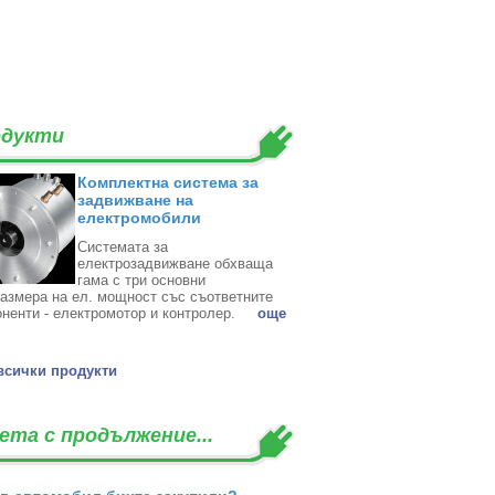
дукти
Комплектна система за
задвижване на
електромобили
Системата за
електрозадвижване обхваща
гама с три основни
азмера на ел. мощност със съответните
ненти - електромотор и контролер. ‎
oще
всички продукти
ета с продължение...