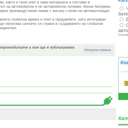
Какъ
м, както и своя опит в нави материали и системи в
ел на автомобилни и не автомобилни литиево- йонни батериии,
ерни производствени линии с висока степен на автоматизация.
бат
 своята глобална мрежа и опит в продажбите, като интегриран
 ще използва силните си страни в създаването на глобални
аркетинг.
авт
Гласов
ктромобилите и ние ще я публикуваме.
Кал