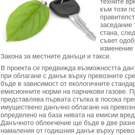
техните вр
към този п
правителст
заседание 
стана, сле
съвет одоб
изменение 
Закона за местните данъци и такси.
В проекта се предвижда възможността дан
при облагане с данък върху превозните ср
бъде в зависимост от екологичните станда
емисионните норми на парникови газове. 
представлява първата стъпка в посока пр
имуществено данъчно облагане на превозн
определено на база нивата на емисии вре
Данъчното облекчение ще бъде в две разн
намаления от годишния данък върху прево