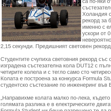
са по-яки 
състезателе
Холандия с
рекорд за 
именно с е
ускори от 0
невероятно
2,15 секунди. Предишният световен рекорд
Студентите счупиха световния рекорд със 
изградена състезателна кола DUT12 с пъл
четирите колела и с тегло само сто четирес
Колата е построена за конкурса Formula St
студентско състезание по инженеринг във 
„Направихме колата малко по-лека, където 
голямата разлика е в електрическите двига
Formula Student ни беше разрешено те да р