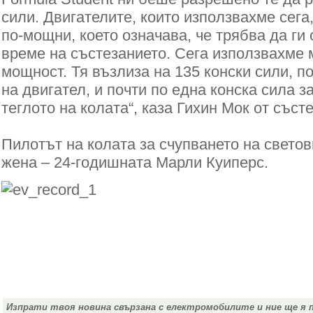
сили. Двигателите, които използвахме сега
по-мощни, което означава, че трябва да ги
време на състезанието. Сега използвахме
мощност. Тя възлиза на 135 конски сили, по
на двигател, и почти по една конска сила з
теглото на колата“, каза Гихин Мок от съст
Пилотът на колата за счупването на свето
жена – 24-годишната Марли Куиперс.
Изпрати твоя новина свързана с електромобилите и ние ще я 