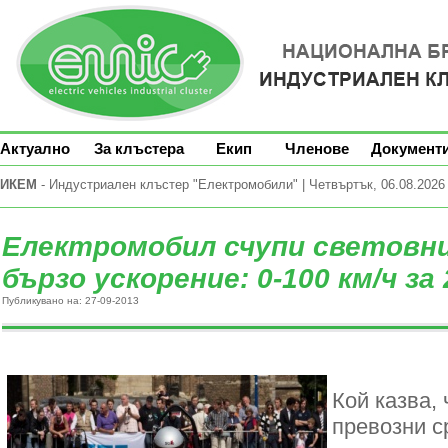
Актуално
За клъстера
Екип
Членове
Документ
ИКЕМ
- Индустриален клъстер "Електромобили" | Четвъртък, 06.08.2026 
Електромобил счупи световни
бързо ускорение: 0-100 км/ч за 
Публикувано на: 27-09-2013
Кой казва,
превозни с