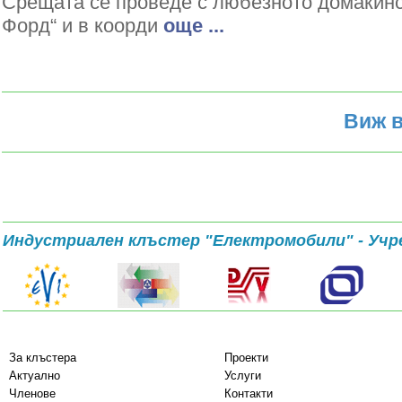
Срещата се проведе с любезното домакин
Форд“ и в коорди
oще ...
Виж в
Индустриален клъстер "Електромобили" - Учр
За клъстера
Проекти
Актуално
Услуги
Членове
Контакти