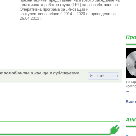
презентациите, представени на първото заседание на
Тематичната работна група (ТРГ) за разработване на
Оперативна програма за „Иновации и
конкурентоспособност“ 2014 – 2020 г., проведено на
26.04.2013 г.
Про
И
ктромобилите и ние ще я публикуваме.
типор
компо
...
Виж 
Анк