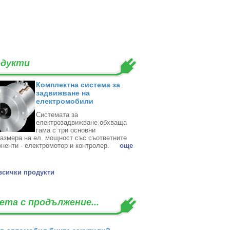
дукти
Комплектна система за
задвижване на
електромобили
Системата за
електрозадвижване обхваща
гама с три основни
азмера на ел. мощност със съответните
ненти - електромотор и контролер. ‎
oще
всички продукти
ета с продължение...