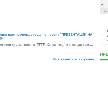
Нед
дна партньорска среща по проект ''ПРЕЗЕНТАЦИИ НА
И''
безното домакинство на ПГТЕ „Хенри Форд“ и в коорди
oще ...
ИКЕ
Виж всичко от актуално