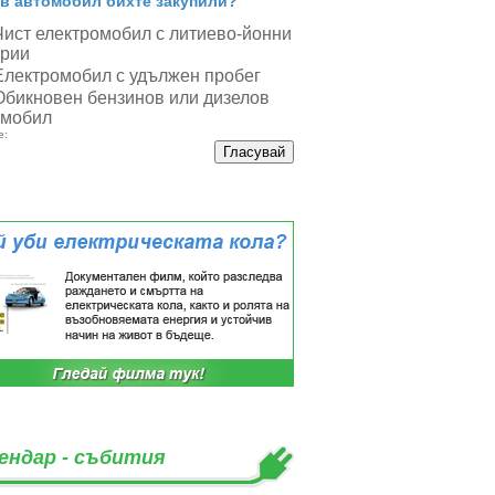
в автомобил бихте закупили?
Чист електромобил с литиево-йонни
ерии
Електромобил с удължен пробег
Обикновен бензинов или дизелов
омобил
е:
ендар - събития