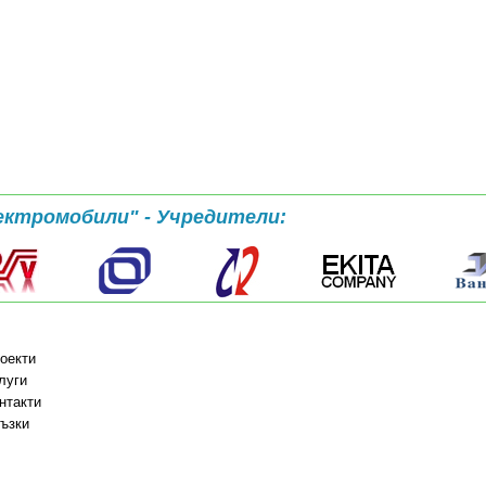
ектромобили" - Учредители:
оекти
луги
нтакти
ъзки