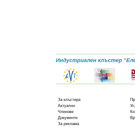
Индустриален клъстер "Ел
За клъстера
Пр
Актуално
Ус
Членове
Ко
Документи
Вр
За реклама