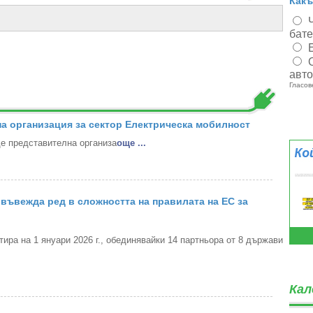
Какъ
бат
авт
Гласов
а организация за сектор Електрическа мобилност
 представителна организа
oще ...
въвежда ред в сложността на правилата на ЕС за
ра на 1 януари 2026 г., обединявайки 14 партньора от 8 държави
Кал