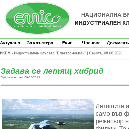
Актуално
За клъстера
Екип
Членове
Документ
ИКЕМ
- Индустриален клъстер "Електромобили" | Събота, 08.08.2026 |
Задава се летящ хибрид
Публикувано на: 09-05-2013
Летящите а
само във ф
режисьор н
филми. Те 