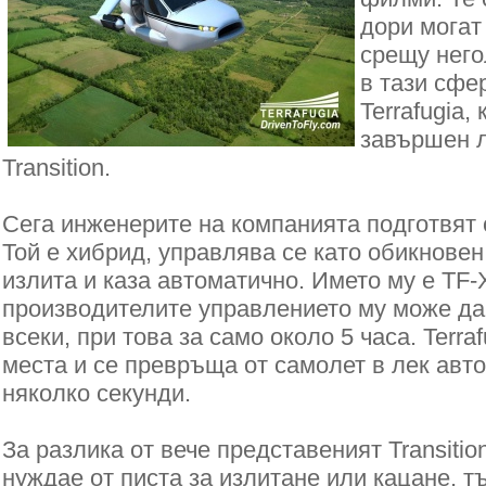
дори могат
срещу него
в тази сфе
Terrafugia,
завършен л
Transition.
Сега инженерите на компанията подготвят
Той е хибрид, управлява се като обикнове
излита и каза автоматично. Името му е TF-
производителите управлението му може да
всеки, при това за само около 5 часа. Terra
места и се превръща от самолет в лек авт
няколко секунди.
За разлика от вече представеният Transitio
нуждае от писта за излитане или кацане, т