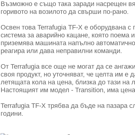
Възможно е също така заради насрещен вя
горивото на возилото да свърши по-рано.
Освен това Terrafugia TF-X е оборудвана с 
система за аварийно кацане, която поема 
приземява машината напълно автоматично,
реагира или дава неправилни команди.
От Terrafugia все още не могат да се ангаж
своя продукт, но уточняват, че целта им е 
летящата кола на цена, близка до тази на 
Настоящият им модел - Transition, има цена
Terrafugia TF-X трябва да бъде на пазара с
години.