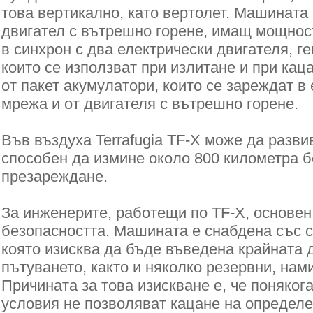
това вертикално, като вертолет. Машината
двигател с вътрешно горене, имащ мощност
в синхрон с два електрически двигателя, ге
които се използват при излитане и при каца
от пакет акумулатори, които се зареждат в
мрежа и от двигателя с вътрешно горене.
Във въздуха Terrafugia TF-X може да развив
способен да измине около 800 километра б
презареждане.
За инженерите, работещи по TF-X, основен
безопасността. Машината е снабдена със 
която изисква да бъде въведена крайната 
пътуването, както и няколко резервни, нам
Причината за това изискване е, че поняког
условия не позволяват кацане на определе