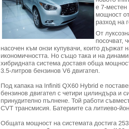
е 7-местен
мощност от 
разход на г
От луксозн
посочват, ч
насочен към онзи купувачи, които държат н
икономичността. Но също така и на динамик
хибридната система доставя обща мощност
3.5-литров бензинов V6 двигател.
Под капака на Infiniti QX60 Hybrid е постав
бензинов двигател с четири цилиндъра и с
принудително пълнене. Той работи съвмест
CVT трансмисия. Батериите са литиево-йон
Общата мощност на системата достига 253 к