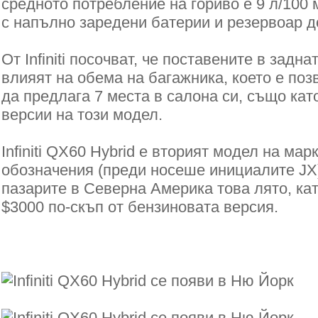
средното потребление на гориво е 9 л/100 
с напълно заредени батерии и резервоар до
От Infiniti посочват, че поставените в задна
влияят на обема на багажника, което е по
да предлага 7 места в салона си, също кат
версии на този модел.
Infiniti QX60 Hybrid е вторият модел на мар
обозначения (преди носеше инициалите JX)
пазарите в Северна Америка това лято, ка
$3000 по-скъп от бензиновата версия.