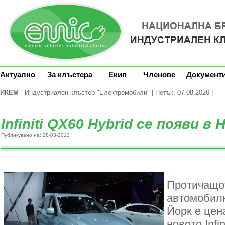
Актуално
За клъстера
Екип
Членове
Документ
ИКЕМ
- Индустриален клъстер "Електромобили" | Петък, 07.08.2026 |
Infiniti QX60 Hybrid се появи в
Публикувано на: 28-03-2013
Протичащо
автомобил
Йорк е цен
новото Infi