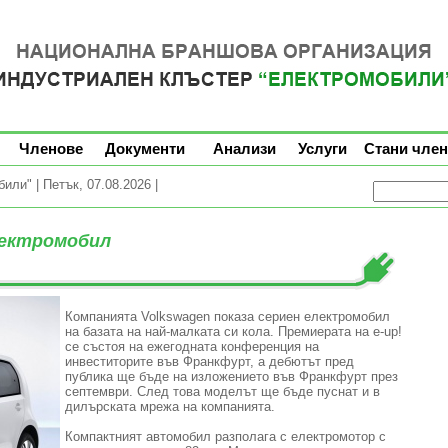
Членове
Документи
Анализи
Услуги
Стани член
ли" | Петък, 07.08.2026 |
лектромобил
Компанията Volkswagen показа сериен електромобил
на базата на най-малката си кола. Премиерата на e-up!
се състоя на ежегодната конференция на
инвеститорите във Франкфурт, а дебютът пред
публика ще бъде на изложението във Франкфурт през
септември. След това моделът ще бъде пуснат и в
дилърската мрежа на компанията.
Компактният автомобил разполага с електромотор с