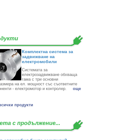
дукти
Комплектна система за
задвижване на
електромобили
Системата за
електрозадвижване обхваща
гама с три основни
азмера на ел. мощност със съответните
ненти - електромотор и контролер. ‎
oще
всички продукти
ета с продължение...