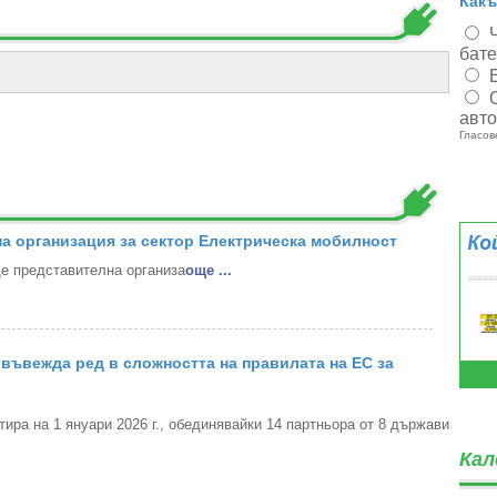
Какъ
бат
авт
Гласов
а организация за сектор Електрическа мобилност
 представителна организа
oще ...
въвежда ред в сложността на правилата на ЕС за
ра на 1 януари 2026 г., обединявайки 14 партньора от 8 държави
Кал