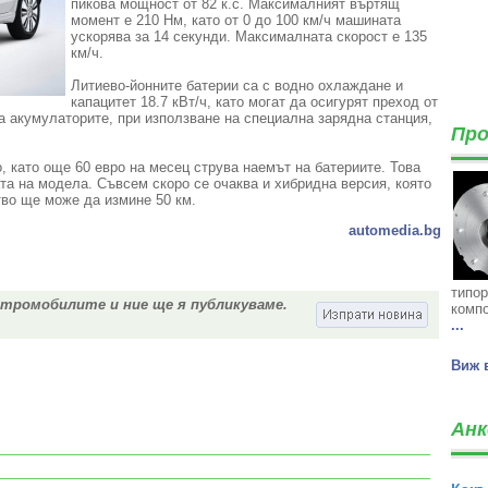
пикова мощност от 82 к.с. Максималният въртящ
момент е 210 Нм, като от 0 до 100 км/ч машината
ускорява за 14 секунди. Максималната скорост е 135
км/ч.
Литиево-йонните батерии са с водно охлаждане и
капацитет 18.7 кВт/ч, като могат да осигурят преход от
а акумулаторите, при използване на специална зарядна станция,
Про
о, като още 60 евро на месец струва наемът на батериите. Това
а на модела. Съвсем скоро се очаква и хибридна версия, която
тво ще може да измине 50 км.
automedia.bg
типор
ктромобилите и ние ще я публикуваме.
компо
...
Виж 
Анк