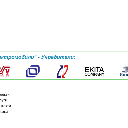
ектромобили" - Учредители:
оекти
луги
нтакти
ъзки