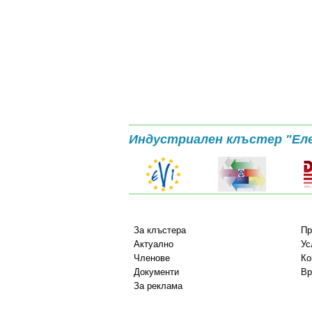
Индустриален клъстер "Ел
За клъстера
Пр
Актуално
Ус
Членове
Ко
Документи
Вр
За реклама