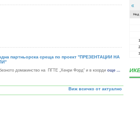
Нед
дна партньорска среща по проект ''ПРЕЗЕНТАЦИИ НА
И''
ИКЕ
безното домакинство на ПГТЕ „Хенри Форд“ и в коорди
oще ...
Виж всичко от актуално