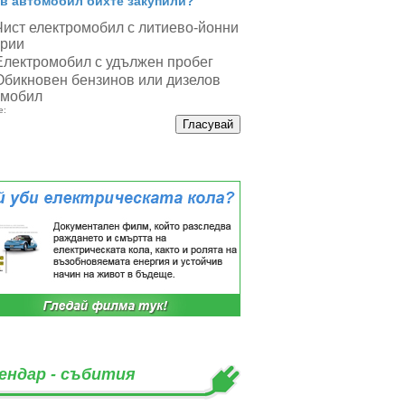
в автомобил бихте закупили?
Чист електромобил с литиево-йонни
ерии
Електромобил с удължен пробег
Обикновен бензинов или дизелов
омобил
е:
ендар - събития