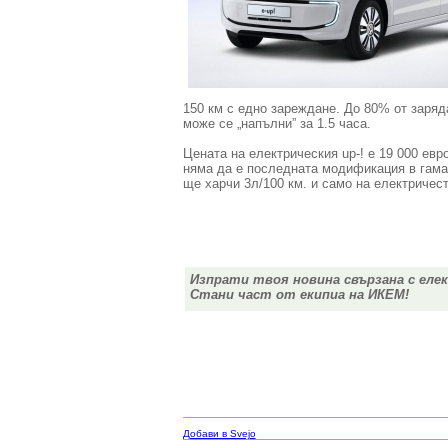
150 км с едно зареждане. До 80% от заряд
може се „напълни” за 1.5 часа.
Цената на електрическия up-! е 19 000 евр
няма да е последната модификация в гамат
ще харчи 3л/100 км. и само на електричес
Изпрати твоя новина свързана с еле
Стани част от екипиа на ИКЕМ!
Добави в Svejo