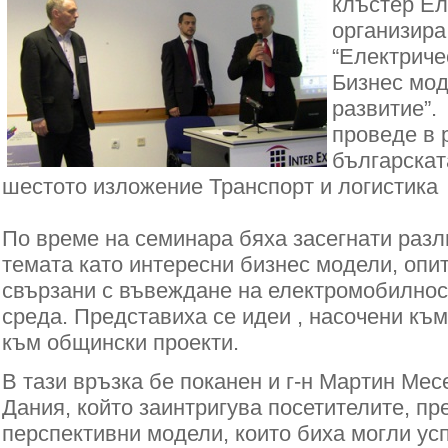
клъстер Е
организира
“Електриче
Бизнес мод
развитие”.
проведе в 
българскат
шестото изложение Транспорт и логистика 
По време на семинара бяха засегнати разл
темата като интересни бизнес модели, опит
свързани с въвеждане на електромобилност
среда. Представиха се идеи , насочени към
към общински проекти.
В тази връзка бе поканен и г-н Мартин Месе
Дания, който заинтригува посетителите, пр
перспективни модели, които биха могли ус