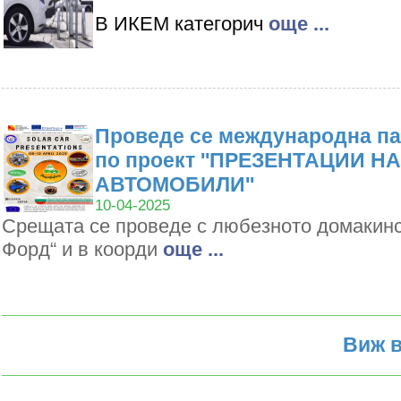
В ИКЕМ категорич
oще ...
Проведе се международна па
по проект ''ПРЕЗЕНТАЦИИ Н
АВТОМОБИЛИ''
10-04-2025
Срещата се проведе с любезното домакин
Форд“ и в коорди
oще ...
Виж в