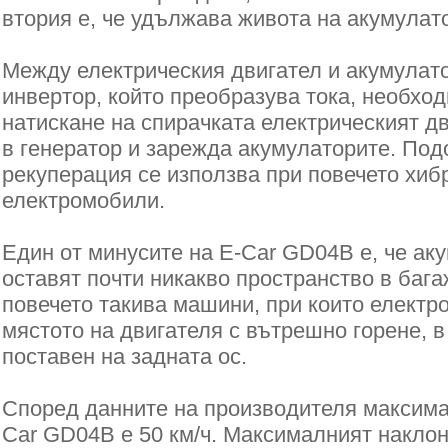
втория е, че удължава живота на акумулат
Между електрическия двигател и акумулат
инвертор, който преобразува тока, необход
натискане на спирачката електрическият д
в генератор и зарежда акумулаторите. Под
рекуперация се използва при повечето хиб
електромобили.
Един от минусите на Е-Car GD04B е, че ак
оставят почти никакво пространство в бага
повечето такива машини, при които електр
мястото на двигателя с вътрешно горене, в
поставен на задната ос.
Според данните на производителя максима
Car GD04B е 50 км/ч. Максималният наклон