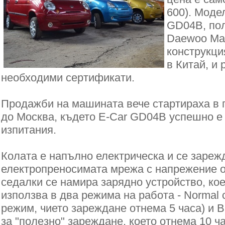
600). Моде
GD04B, пол
Daewoo Mat
конструкци
в Китай, и 
необходими сертификати.
Продажби на машината вече стартираха в 
до Москва, където Е-Car GD04B успешно е
изпитания.
Колата е напълно електрическа и се зареж
електропреносимата мрежа с напрежение о
седалки се намира зарядно устройство, ко
използва в два режима на работа - Normal 
режим, чието зареждане отнема 5 часа) и B
за "полезно" зареждане, което отнема 10 ч