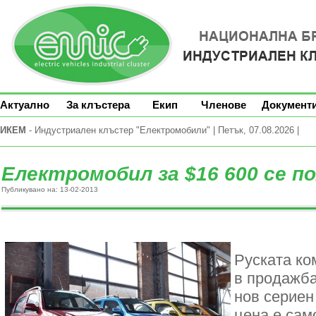
Актуално
За клъстера
Екип
Членове
Документ
ИКЕМ
- Индустриален клъстер "Електромобили" | Петък, 07.08.2026 |
Електромобил за $16 600 се по
Публикувано на: 13-02-2013
Руската ко
в продажба
нов сериен
цена е сам