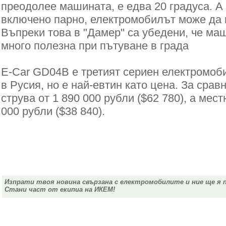
преодолее машината, е едва 20 градуса. А 
включено парно, електромобилът може да 
Въпреки това в "Дамер" са убедени, че ма
много полезна при пътуване в града
E-Car GD04B е третият сериен електромоби
в Русия, но е най-евтин като цена. За сравн
струва от 1 890 000 рубли ($62 780), а мест
000 рубли ($38 840).
Изпрати твоя новина свързана с електромобилите и ние ще я 
Стани част от екипиа на ИКЕМ!