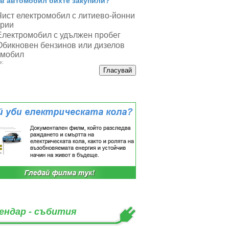
в автомобил бихте закупили?
Чист електромобил с литиево-йонни
ерии
Електромобил с удължен пробег
Обикновен бензинов или дизелов
омобил
е:
ендар - събития