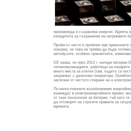
произвежда и съхранява енергия. Идеята е
капацитета за съхранение на натриевите ба
Пробегът често е проблем при превозните 
показва, че това не трябва да бъде голяма
автобусите, особено транзитните, изминава
GE казва, че през 2013 г. хиляди батерии 
телекомуникациите, работещи на пазарите 
много места за клетки (там, където са пос
захранват с дизелови генератори. Duratho
засягани от честото спиране на а електрое
По-непостоянните възобновяеми енергийни 
въвеждат в електроенергийните мрежи, мо
от тази технология за батерии, тъй като т
да отговорят на строгите правила за свърз
мрежата.