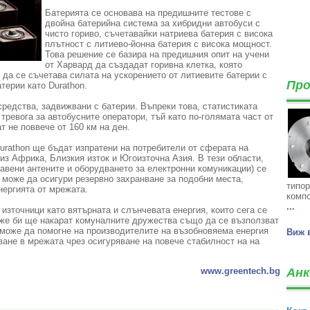
Батерията се основава на предишните тестове с
двойна батерийна система за хибридни автобуси с
чисто гориво, съчетавайки натриева батерия с висока
плътност с литиево-йонна батерия с висока мощност.
Това решение се базира на предишния опит на учени
от Харвард да създадат горивна клетка, която
 да се съчетава силата на ускорението от литиевите батерии с
Про
терии като Durathon.
средства, задвижвани с батерии. Въпреки това, статистиката
 тревога за автобусните оператори, тъй като по-голямата част от
т не поввече от 160 км на ден.
Durathon ще бъдат изпратени на потребители от сферата на
из Африка, Близкия изток и Югоизточна Азия. В тези области,
тавени антените и оборудването за електронни комуникации) се
n може да осигури резервно захранване за подобни места,
типор
нергията от мрежата.
компо
...
източници като вятърната и слънчевата енергия, които сега се
же би ще накарат комуналните дружества също да се възползват
я може да помогне на производителите на възобновяема енергия
Виж 
ване в мрежата чрез осигуряване на повече стабилност на на
www.greentech.bg
Анк