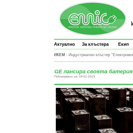
Актуално
За клъстера
Екип
ИКЕМ
- Индустриален клъстер "Електромоби
GE лансира своята батерия 
Публикувано на: 04-01-2013