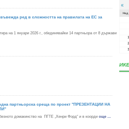
Нед
въвежда ред в сложността на правилата на ЕС за
ра на 1 януари 2026 г., обединявайки 14 партньора от 8 държави
ИКЕ
дна партньорска среща по проект ''ПРЕЗЕНТАЦИИ НА
И''
безното домакинство на ПГТЕ „Хенри Форд“ и в коорди
oще ...