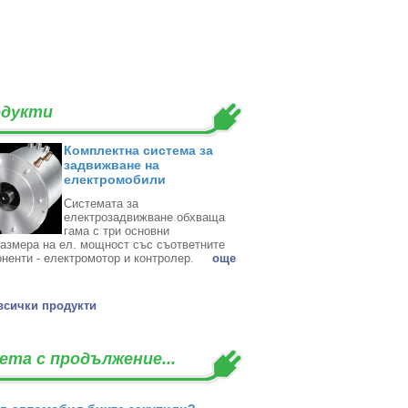
дукти
Комплектна система за
задвижване на
електромобили
Системата за
електрозадвижване обхваща
гама с три основни
азмера на ел. мощност със съответните
ненти - електромотор и контролер. ‎
oще
всички продукти
ета с продължение...