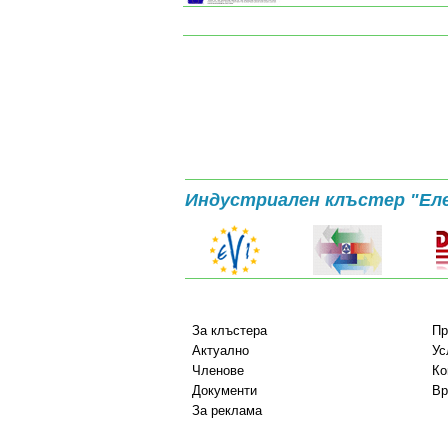
Индустриален клъстер "Ел
За клъстера
Пр
Актуално
Ус
Членове
Ко
Документи
Вр
За реклама