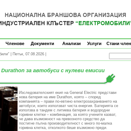
Членове
Документи
Анализи
Услуги
Стани член
ли" | Петък, 07.08.2026 |
Durathon за автобуси с нулеви емисии
Изследователският екип на General Electric представи
нова батерия на име Durathon, която – според
компанията – прави по-евтино електрозахранването на
автобуси, които използват чиста енергия. Батерията се
използва в тандем с литиева батерия и водородни
горивни клетки – комбинация, за която учените казват,
че дава възможност на превозното средство да
постигне пълна производителност с много по-малка
горивна клетка, отколкото беше възможно преди.