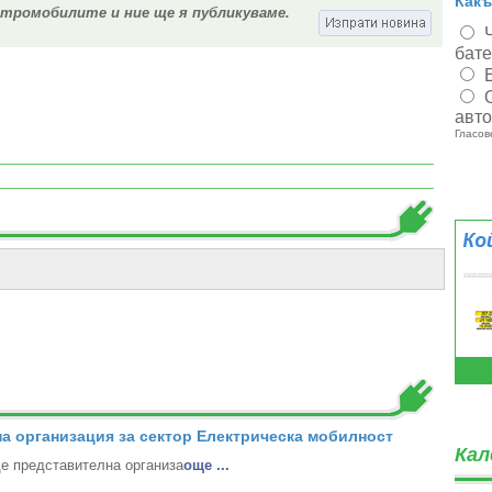
Какъ
ктромобилите и ние ще я публикуваме.
бат
авт
Гласов
а организация за сектор Електрическа мобилност
Кал
 представителна организа
oще ...