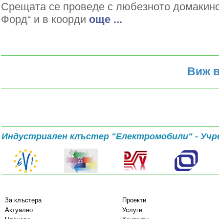
Срещата се проведе с любезното домакин
Форд“ и в коорди
oще ...
Виж в
Индустриален клъстер "Електромобили" - Учр
За клъстера
Проекти
Актуално
Услуги