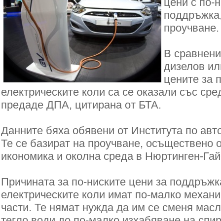
цени с по-
поддръжка,
проучване.
В сравнени
дизелов ил
цените за 
електрическите коли са се оказали със сре
предаде ДПА, цитирана от БТА.
Данните бяха обявени от Института по авт
Те се базират на проучване, осъществено 
икономика и околна среда в Нюртинген-Гай
Причината за по-ниските цени за поддръжка
електрическите коли имат по-малко механ
части. Те нямат нужда да им се сменя масл
тегло води до по-малко изхабяване на спир