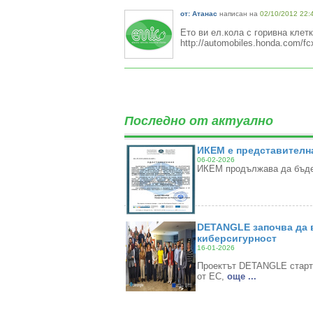
от: Атанас
написан на
02/10/2012 22:
Ето ви ел.кола с горивна клет
http://automobiles.honda.com/fc
Последно от актуално
ИКЕМ е представителна
06-02-2026
ИКЕМ продължава да бъде
DETANGLE започва да в
киберсигурност
16-01-2026
Проектът DETANGLE стартир
от ЕС,
oще ...