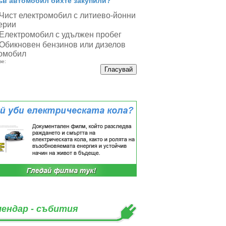
ъв автомобил бихте закупили?
Чист електромобил с литиево-йонни
ерии
Електромобил с удължен пробег
Обикновен бензинов или дизелов
омобил
ве:
лендар - събития