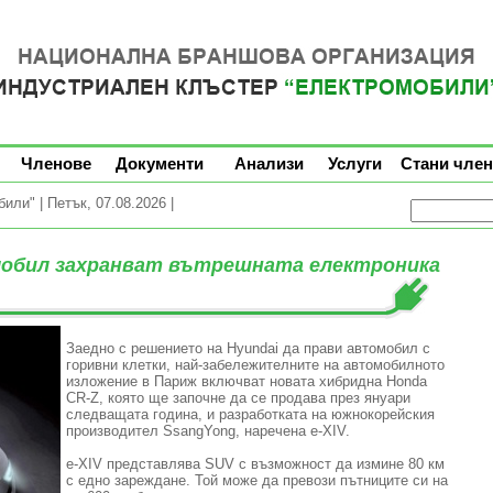
Членове
Документи
Анализи
Услуги
Стани член
ли" | Петък, 07.08.2026 |
мобил захранват вътрешната електроника
Заедно с решението на Hyundai да прави автомобил с
горивни клетки, най-забележителните на автомобилното
изложение в Париж включват новата хибридна Honda
CR-Z, която ще започне да се продава през януари
следващата година, и разработката на южнокорейския
производител SsangYong, наречена e-XIV.
e-XIV представлява SUV с възможност да измине 80 км
с едно зареждане. Той може да превози пътниците си на