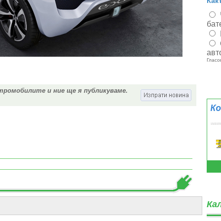
Как
бат
авт
Гласо
тромобилите и ние ще я публикуваме.
Ка