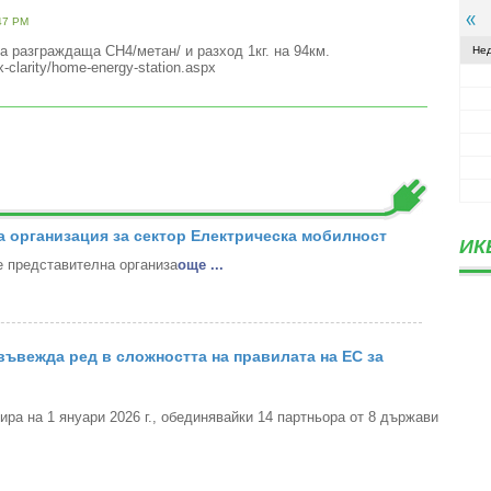
47 PM
ка разграждаща СН4/метан/ и разход 1кг. на 94км.
Не
x-clarity/home-energy-station.aspx
 организация за сектор Електрическа мобилност
ИК
 представителна организа
oще ...
ъвежда ред в сложността на правилата на ЕС за
а на 1 януари 2026 г., обединявайки 14 партньора от 8 държави