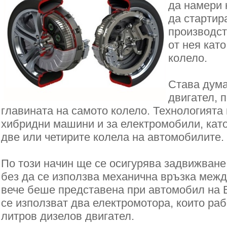
да намери 
да стартир
производст
от нея кат
колело.
Става дума
двигател, 
главината на самото колело. Технологията
хибридни машини и за електромобили, кат
две или четирите колела на автомобилите.
По този начин ще се осигурява задвижване
без да се използва механична връзка межд
вече беше представена при автомобил на B
се използват два електромотора, които рабо
литров дизелов двигател.