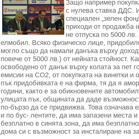
Защо например покупка
с нулева ставка ДДС. 
специален „зелен фон
приходи от продажба н
не отпуска по 5000 лв.
елмобил. Всяко физическо лице, придобил
могло също да намали данъка върху доходи
повече от 5000 лв.) от нейната стойност. К
освободено от данък върху колата за пет го
емисии на СО2, от покупката на винетки и о
пък придобивката е на фирма, тя да я аморт
години, както е за обикновените автомобил
улицата пък, общината да даде възможнос
по-бързо да се придвижва. Това означава 
и по бус- лентите, да има запазени места и
безплатно в синята зона, да има безплатн
дома си с възможност за инсталиране на з