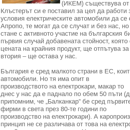
(ИКЕМ) съществува от 
Клъстерът си е поставил за цел да работи 
условия електрическите автомобили да се 
Апропо, те могат да се случат и без нас, но
стане с активното участие на българския б
първия случай добавената стойност, която 
цената на крайния продукт, ще отпътува за
втория – ще остава у нас.
България e сред малкото страни в ЕС, коит
автомобили. Но тя има опит в
производството на електрокари, макар то
днес у нас да е паднало по обем 50 пъти (
припомним, че „Балканкар” бе сред първит
фирми в света през 80-те години по
производство на електрокари). А каропрои
принцип не се различава от това на електр