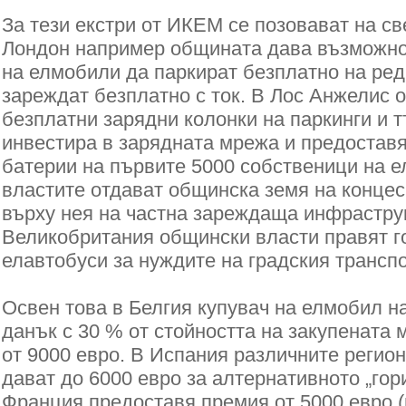
За тези екстри от ИКЕМ се позовават на св
Лондон например общината дава възможно
на елмобили да паркират безплатно на ред
зареждат безплатно с ток. В Лос Анжелис 
безплатни зарядни колонки на паркинги и т
инвестира в зарядната мрежа и предоставя
батерии на първите 5000 собственици на 
властите отдават общинска земя на концес
върху нея на частна зареждаща инфрастру
Великобритания общински власти правят г
елавтобуси за нуждите на градския транспо
Освен това в Белгия купувач на елмобил 
данък с 30 % от стойността на закупената 
от 9000 евро. В Испания различните регио
дават до 6000 евро за алтернативното „гор
Франция предоставя премия от 5000 евро (