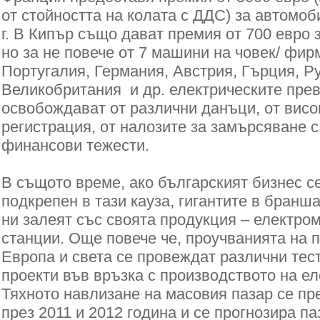
от стойността на колата с ДДС) за автомо
г. В Кипър също дават премия от 700 евро 
но за не повече от 7 машини на човек/ фир
Португалия, Германия, Австрия, Гърция, Р
Великобритания и др. електрическите прев
освобождават от различни данъци, от висок
регистрация, от налозите за замърсяване с
финансови тежести.
В същото време, ако българският бизнес с
подкрепен в тази кауза, гигантите в бранша
ни залеят със своята продукция – електро
станции. Още повече че, проучванията на п
Европа и света се провеждат различни тес
проекти във връзка с производството на е
Тяхното навлизане на масовия пазар се пр
през 2011 и 2012 година и се прогнозира п