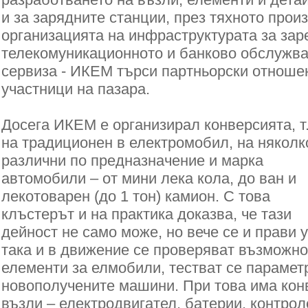
и за зарядните станции, през тяхното прои
организацията на инфраструктурата за зар
телекомуникационното и банково обслужва
сервиза - ИКЕМ търси партньорски отноше
участници на пазара.
Досега ИКЕМ е организирал конверсията, т
на традиционен в
електромобил, на няколк
различни по предназначение и марка
автомобили – от мини лека кола, до ван и
лекотоварен (до 1 тон) камион. С това
клъстерът и на практика доказва, че тази
дейност не само може, но вече се и прави у
така и в движение се проверяват възможно
елементи за елмобили, тестват се парамет
новополучените машини. При това има кон
възли – електродвигател, батерии, контроле