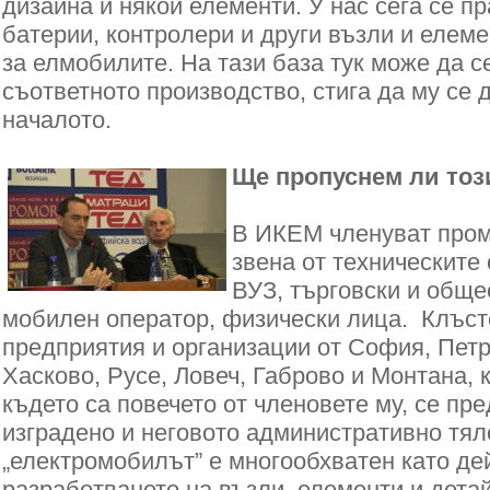
дизайна и някои елементи. У нас сега се п
батерии, контролери и други възли и елеме
за елмобилите. На тази база тук може да с
съответното производство, стига да му се 
началото.
Ще пропуснем ли тоз
В ИКЕМ членуват про
звена от техническите
ВУЗ, търговски и обще
мобилен оператор, физически лица. Клъс
предприятия и организации от София, Петр
Хасково, Русе, Ловеч, Габрово и Монтана, 
където са повечето от членовете му, се пр
изградено и неговото административно тял
„електромобилът” е многообхватен като дей
разработването на възли, елементи и дета