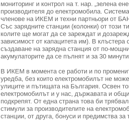
мониторинг и контрол на т. нар. „зелена ене
производителя до електромобила. Система
членове на ИКЕМ и техни партньори от БАН
Със зарядните станции (колонки) от този т
колите ще могат да се зареждат и дозарежд
зависимост от капацитета им). В клъстера 
създаване на зарядна станция от по-мощния
акумулаторите да се пълнят и за 30 минути
В ИКЕМ в момента се работи и по промени
уредба, без които електромобилът не може
улиците и пътищата на България. Освен тов
електромобилът и у нас, държавата и общи
подкрепят. От една страна това би трябва
стимули за производителите на електромо
станции, от друга, бонуси и предимства за