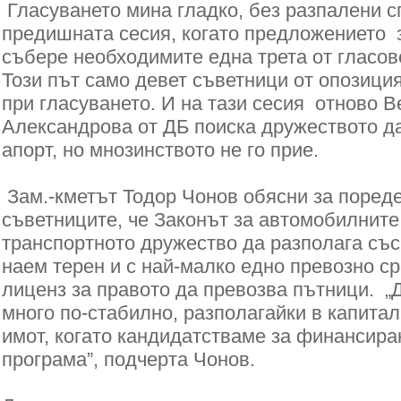
Гласуването мина гладко, без разпалени с
предишната сесия, когато предложението з
събере необходимите една трета от гласов
Този път само девет съветници от опозици
при гласуването. И на тази сесия отново 
Александрова от ДБ поиска дружеството да
апорт, но мнозинството не го прие.
Зам.-кметът Тодор Чонов обясни за пореде
съветниците, че Законът за автомобилните
транспортното дружество да разполага със
наем терен и с най-малко едно превозно ср
лиценз за правото да превозва пътници. 
много по-стабилно, разполагайки в капитал
имот, когато кандидатстваме за финансира
програма”, подчерта Чонов.