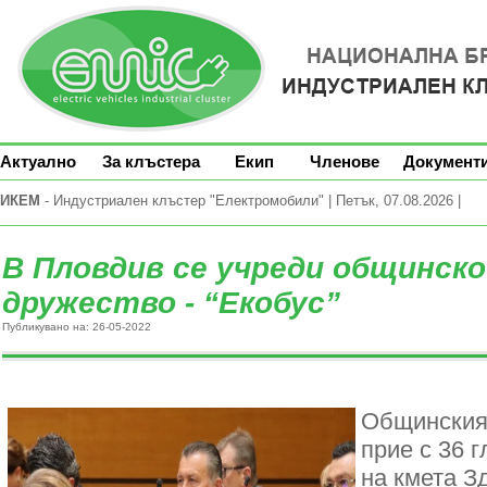
Актуално
За клъстера
Екип
Членове
Документ
ИКЕМ
- Индустриален клъстер "Електромобили" | Петък, 07.08.2026 |
В Пловдив се учреди общинск
дружество - “Екобус”
Публикувано на: 26-05-2022
Общинския
прие с 36 
на кмета З