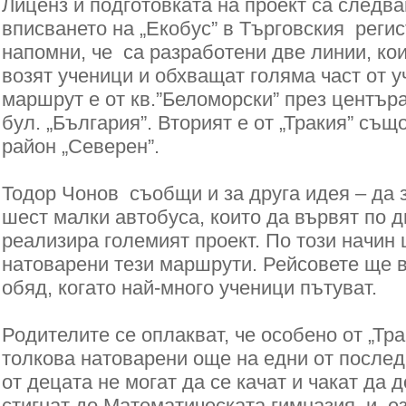
Лиценз и подготовката на проект са следв
вписването на „Екобус” в Търговския регист
напомни, че са разработени две линии, ко
возят ученици и обхващат голяма част от 
маршрут е от кв.”Беломорски” през център
бул. „България”. Вторият е от „Тракия” същ
район „Северен”.
Тодор Чонов съобщи и за друга идея – да 
шест малки автобуса, които да вървят по д
реализира големият проект. По този начин 
натоварени тези маршрути. Рейсовете ще в
обяд, когато най-много ученици пътуват.
Родителите се оплакват, че особено от „Тра
толкова натоварени още на едни от послед
от децата не могат да се качат и чакат да д
стигнат до Математическата гимназия и ез