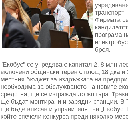
учредяване
транспортн
Фирмата се
кандидатст
програма н
електробус
броя.
”Екобус” се учредява с капитал 2, 8 млн лев
включени общински терен с площ 18 дка и 
местния бюджет за издръжката на предприя
необходима за обслужването на новите ек
средства, ще се изгражда до жп гара „Трак
ще бъдат монтирани и зарядни станции. В 
ще бъде вписан и управителят на „Екобус
който спечели конкурса преди няколко мес