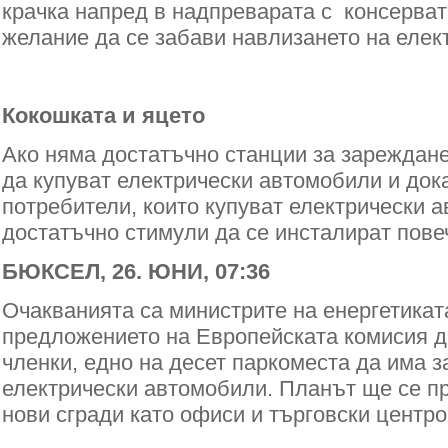
крачка напред в надпреварата с консерва
желание да се забави навлизането на елек
Кокошката и яцето
Ако няма достатъчно станции за зареждане
да купуват електрически автомобили и док
потребители, които купуват електрически 
достатъчно стимули да се инсталират пове
Б
ЮКСЕЛ, 26. ЮНИ, 07:36
Очакванията са министрите на енергетикат
предложението на Европейската комисия д
членки, едно на десет паркоместа да има з
електрически автомобили.
Планът ще се пр
нови сгради като офиси и търговски центро