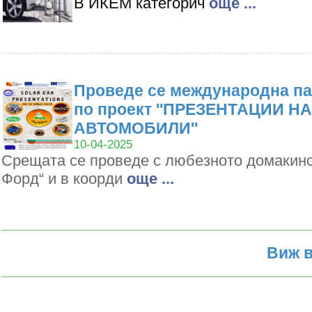
В ИКЕМ категорич
oще ...
Проведе се международна па
по проект ''ПРЕЗЕНТАЦИИ Н
АВТОМОБИЛИ''
10-04-2025
Срещата се проведе с любезното домакин
Форд“ и в коорди
oще ...
Виж в