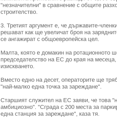
"незначителни" в сравнение с общите разх
строителство.
3. Третият аргумент е, че държавите-членк
решават как ще увеличат броя на заряднит
се ангажират с общоевропейска цел.
Малта, която е домакин на ротационното 
председателство на ЕС до края на месеца
изискването.
Вместо едно на десет, операторите ще тря
"най-малко една точка за зареждане".
Старшият служител на ЕС заяви, че това "
амбициозно".
"Сграда с 200 места за парк
една станция за зареждане", каза тя.