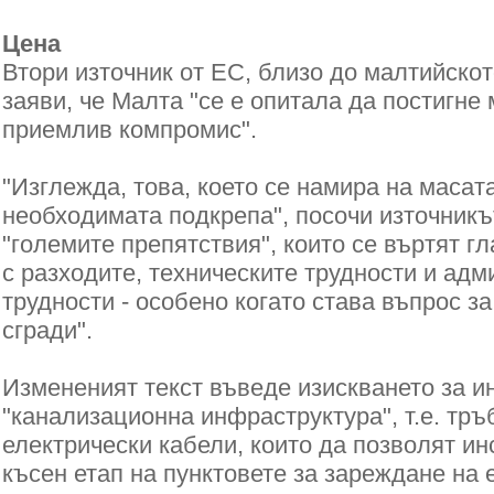
Цена
Втори източник от ЕС, близо до малтийско
заяви, че Малта "се е опитала да постигн
приемлив компромис".
"Изглежда, това, което се намира на масата
необходимата подкрепа", посочи източникът
"големите препятствия", които се въртят г
с разходите, техническите трудности и ад
трудности - особено когато става въпрос 
сгради".
Измененият текст въведе изискването за и
"канализационна инфраструктура", т.е. тр
електрически кабели, които да позволят ин
късен етап на пунктовете за зареждане на 