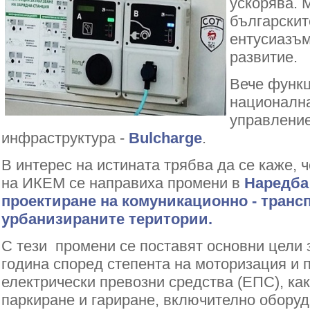
ускорява. 
българскит
ентусиазъм
развитие.
Вече функ
националн
управление
инфраструктура -
Bulcharge
.
В интерес на истината трябва да се каже, ч
на ИКЕМ се направиха промени в
Наредба
проектиране на комуникационно - транс
урбанизираните територии.
С тези промени се поставят основни цели 
година според степента на моторизация и
електрически превозни средства (ЕПС), как
паркиране и гариране, включително оборуд