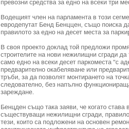
превозни средства за едно на всеки три ме
Водещият член на парламента в този сегме
евродепутат Бенд Бенццен, също поиска д
правилото за едно на десет места за парки
В своя проекто доклад той предложи промя
строителите на нови нежилищни сгради да
само едно на всеки десет паркоместа "с ад
предварително окабеляване или предвари
тръби, за да позволят монтирането на точ
следователно, без напълно функционираща
зареждане.
Бенцден също така заяви, че когато става 
съществуващи нежилищни сгради, правилот
тези, които са подложени на основен ремонт