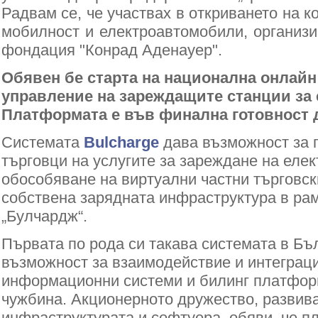
Радвам се, че участвах в откриването на 
мобилност и електроавтомобили, организ
фондация "Конрад Аденауер".
Обявен бе старта на национална онлайн
управление на зареждащите станции за
Платформата е във финална готовност д
Системата
Bulcharge
дава възможност за 
търговци на услугите за зареждане на еле
обособяване на виртуални частни търговс
собствена зарядната инфраструктура в ра
„Булчардж“.
Първата по рода си такава системата в Бъ
възможност за взаимодействие и интеграци
информационни системи и билинг платфор
чужбина. Акционерното дружество, развив
инфраструктурата и софтуера, обяви, че 