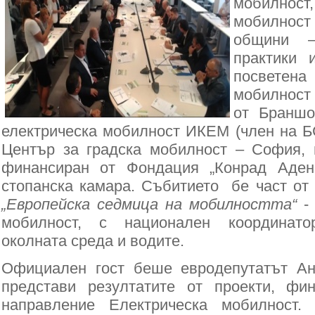
мобилнос
мобилнос
общини –
практики 
посветена
мобилност
от Браншо
електрическа мобилност ИКЕМ (член на БС
Център за градска мобилност – София, 
финансиран от Фондация „Конрад Аден
стопанска камара. Събитието бе част от
„Европейска седмица на мобилността“
- 
мобилност, с национален координат
околната среда и водите.
Официален гост беше евродепутатът Ан
представи резултатите от проекти, ф
направление Електрическа мобилност.