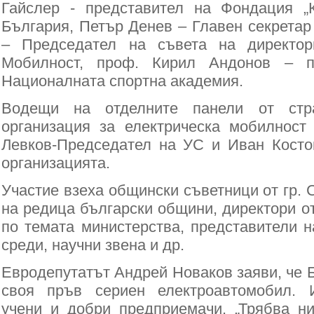
Гайслер - представител на Фондация „
България, Петър Денев – Главен секретар
– Председател на съвета на директор
Мобилност, проф. Кирил Андонов – 
Националната спортна академия.
Водещи на отделните панели от стр
организация за електрическа мобилнос
Левков-Председател на УС и Иван Косто
организацията.
Участие взеха общински съветници от гр.
на редица български общини, директори о
по темата министерства, представители н
среди, научни звена и др.
Евродепутатът Андрей Новаков заяви, че 
своя пръв сериен електроавтомобил. 
учени и добри предприемачи. „Трябва н