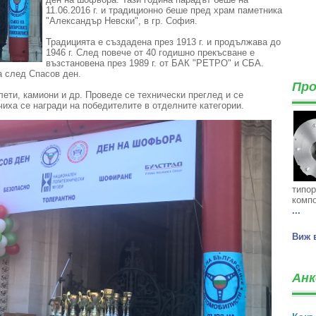
11.06.2016 г. и традиционно беше пред храм паметника
"Александър Невски", в гр. София.
Традицията е създадена през 1913 г. и продължава до
1946 г. След повече от 40 годишно прекъсване е
възстановена през 1989 г. от БАК "РЕТРО" и СБА.
а след Спасов ден.
Про
ети, камиони и др. Проведе се технически преглед и се
иха се награди на победителите в отделните категории.
типор
компо
...
Виж 
Анк