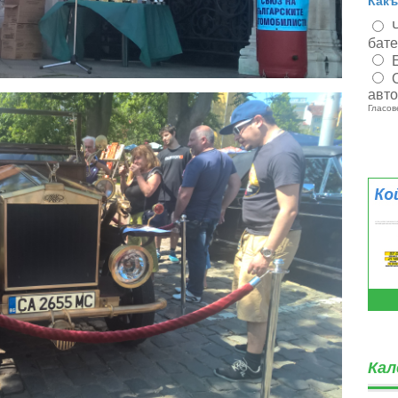
Какъ
бат
авт
Гласов
Кал