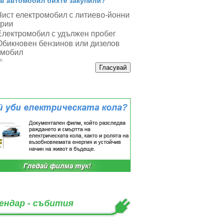
в автомобил бихте закупили?
Чист електромобил с литиево-йонни
ерии
Електромобил с удължен пробег
Обикновен бензинов или дизелов
омобил
е:
ендар - събития