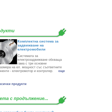
дукти
Комплектна система за
задвижване на
електромобили
Системата за
електрозадвижване обхваща
гама с три основни
азмера на ел. мощност със съответните
ненти - електромотор и контролер. ‎
oще
всички продукти
ета с продължение...