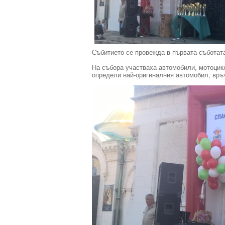
Събитието се провежда в първата съботат
На събора участваха автомобили, мотоцикл
определи най-оригиналния автомобил, връч