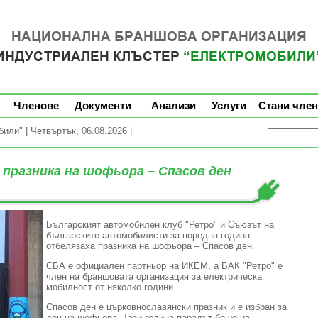
Членове
Документи
Анализи
Услуги
Стани член
ли" | Четвъртък, 06.08.2026 |
 празника на шофьора – Спасов ден
Българският автомобилен клуб "Ретро" и Съюзът на
българските автомобилисти за поредна година
отбелязаха празника на шофьора – Спасов ден.
СБА е официален партньор на ИКЕМ, а БАК "Ретро" е
член на браншовата организация за електрическа
мобилност от няколко години.
Спасов ден е църковнославянски празник и е избран за
ден на шофьора. Тази година парадът беше на