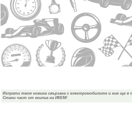
Изпрати твоя новина свързана с електромобилите и ние ще я 
Стани част от екипиа на ИКЕМ!