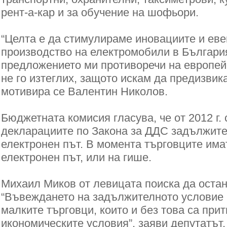
рент-а-кар и за обучение на шофьори.
“Целта е да стимулираме иновациите и ев
производство на електромобили в България
предложението ми противоречи на европей
не го изтеглих, защото искам да предизвик
мотивира се Валентин Николов.
Бюджетната комисия гласува, че от 2012 г. 
декларациите по Закона за ДДС задължите
електронен път. В момента търговците имат
електронен път, или на гише.
Михаил Миков от левицата поиска да оста
“Въвеждането на задължителното условие 
малките търговци, които и без това са прит
икономическите условия”, заяви депутатът.