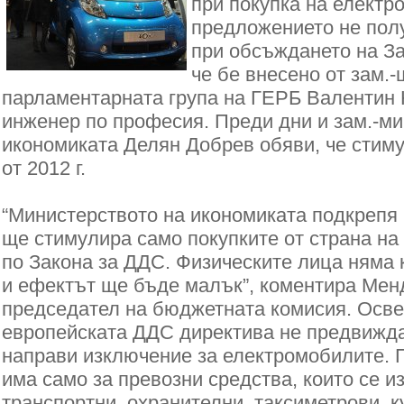
при покупка на електр
предложението не пол
при обсъждането на За
че бе внесено от зам.
парламентарната група на ГЕРБ Валентин 
инженер по професия. Преди дни и зам.-м
икономиката Делян Добрев обяви, че стим
от 2012 г.
“Министерството на икономиката подкрепя 
ще стимулира само покупките от страна на
по Закона за ДДС. Физическите лица няма 
и ефектът ще бъде малък”, коментира Мен
председател на бюджетната комисия. Осве
европейската ДДС директива не предвижда
направи изключение за електромобилите.
има само за превозни средства, които се и
транспортни, охранителни, таксиметрови, к