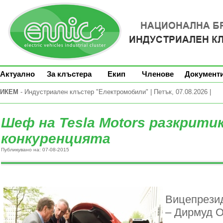
Актуално
За клъстера
Екип
Членове
Документ
ИКЕМ
- Индустриален клъстер "Електромобили" | Петък, 07.08.2026 |
Шеф на Tesla Motors разкрити
конкуренцията
Публикувано на: 07-08-2015
Вицепрезид
– Дирмуд О