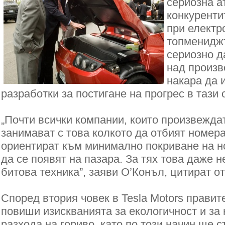
сериозна а
конкуренти
при електр
топменидж
сериозно д
над произв
накара да 
разработки за постигане на прогрес в тази 
„Почти всички компании, които произвежда
занимават с това колкото да отбият номера
ориентират към минимално покриване на но
да се появят на пазара. За тях това даже н
битова техника”, заяви О’Конъл, цитират о
Според втория човек в Tesla Motors правит
повиши изискванията за екологичност и за
разхода на гориво, като по този начин ще 