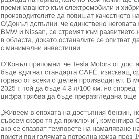
преминаването към електромобили и хибри
производителите да повишат качестното на
О’Донъл допълни, че единствено неговата 
BMW и Nissan, се стремят към развитието 
в областа, докато останалите се опитват д
с минимални инвестиции.
О’Конъл припомни, че Tesla Motors от дост
бъде вдигнат стандарта CAFÉ, изискващ с
гориво от всеки отделен производител. В м
2025 г. той да бъде 4,3 л/100 км, но споре
цифра трябва да бъде преразгледана още п
„Живеем в епохата на достъпния бензин, н
съвсем скоро тя да приключи”, коментира 
ако се спазват темповете на намаляване на
приети при голямата петролна криза през 19