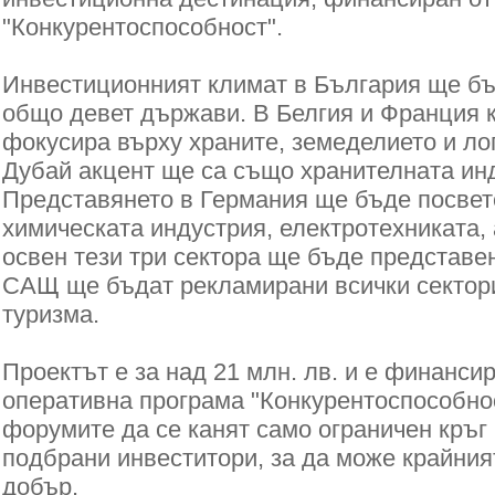
"Конкурентоспособност".
Инвестиционният климат в България ще бъ
общо девет държави. В Белгия и Франция 
фокусира върху храните, земеделието и лог
Дубай акцент ще са също хранителната инд
Представянето в Германия ще бъде посвет
химическата индустрия, електротехниката,
освен тези три сектора ще бъде представен
САЩ ще бъдат рекламирани всички сектори
туризма.
Проектът е за над 21 млн. лв. и е финанси
оперативна програма "Конкурентоспособнос
форумите да се канят само ограничен кръг
подбрани инвеститори, за да може крайният
добър.