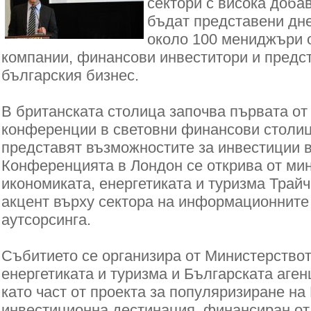
сектори с висока доба
бъдат представени дн
около 100 мениджъри 
компании, финансови инвеститори и предс
българския бизнес.
В британската столица започва първата от
конференции в световни финансови столиц
представят възможностите за инвестиции в
Конференцията в Лондон се открива от ми
икономиката, енергетиката и туризма Трайч
акцент върху сектора на информационните
аутсорсинга.
Събитието се организира от Министерствот
енергетиката и туризма и Българската аген
като част от проекта за популяризиране на
инвестиционна дестинация, финансиран от