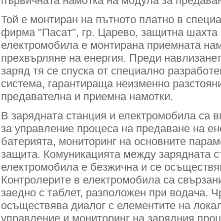
първичната намотка на модула за предаван
Той е монтиран на пътното платно в специ
фирма "Пасат", гр. Царево, защитна шахта 
електромобила е монтирана приемната нам
прехвърляне на енергия. Преди навлизанет
заряд тя се спуска от специално разработ
система, гарантираща неизменно разстоян
предавателна и приемна намотки.
В зарядната станция и електромобила са в
за управление процеса на предаване на ен
батерията, мониторинг на основните парам
защита. Комуникацията между зарядната с
електромобила е безжична и се осъществяв
Контролерите в електромобила са свързан
заедно с таблет, разположен при водача. Ч
осъществява диалог с елементите на лока
управление и мониторинг на зарядния проц