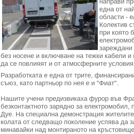
направи пр
една от на
области - 
Колектив с
при която 
електромоб
зареждани 
без носене и включване на тежки кабели и 
да се повлияят и от атмосферните условия
Разработката е една от трите, финансиран
съюз, като партньор по нея е и "Фиат".
Нашите учени предизвикаха фурор във Фр
безконтактното зарядно за електромобил, 
Дуе. На специална демонстрация жителите 
колата от следващо поколение успява да з
минавайки над монтираното на кръстовище