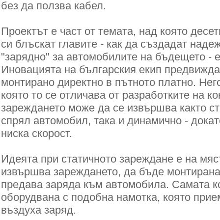
без да ползва кабел.
Проектът е част от темата, над която десе
си блъскат главите - как да създадат наде
"зарядно" за автомобилите на бъдещето - 
Иновацията на българския екип предвижда
монтирано директно в пътното платно. Него
която то се отличава от разработките на ко
зареждането може да се извършва както ста
спрял автомобил, така и динамично - докат
ниска скорост.
Идеята при статичното зареждане е на мяст
извършва зареждането, да бъде монтирана
предава заряда към автомобила. Самата к
оборудвана с подобна намотка, която прие
въздуха заряд.