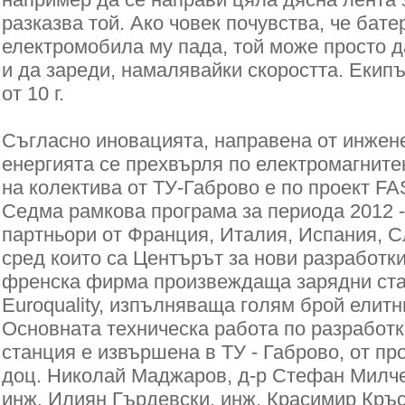
разказва той. Ако човек почувства, че бате
електромобила му пада, той може просто д
и да зареди, намалявайки скоростта. Екипъ
от 10 г.
Съгласно иновацията, направена от инжене
енергията се прехвърля по електромагните
на колектива от ТУ-Габрово е по проект 
Седма рамкова програма за периода 2012 -
партньори от Франция, Италия, Испания, С
сред които са Центърът за нови разработки
френска фирма произвеждаща зарядни ст
Euroquality, изпълняваща голям брой елитн
Основната техническа работа по разработк
станция е извършена в ТУ - Габрово, от п
доц. Николай Маджаров, д-р Стефан Милчев
инж. Илиян Гърдевски, инж. Красимир Кръс