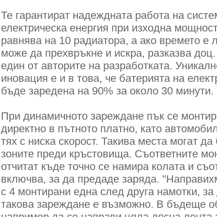
Те гарантират надеждната работа на систе
електрическа енергия при изходна мощност
равнява на 10 радиатора, а ако времето е
може да прехвръкне и искра, разказва доц
един от авторите на разработката. Уникалн
иновация е и в това, че батерията на еле
бъде заредена на 90% за около 30 минути.
При динамичното зареждане пък се монтир
директно в пътното платно, като автомоби
тях с ниска скорост. Такива места могат д
зоните преди кръстовища. Съответните мо
отчитат къде точно се намира колата и съо
включва, за да предаде заряда. "Направи
с 4 монтирани една след друга намотки, за
такова зареждане е възможно. В бъдеще 
например да се направи цяла дясна лента 