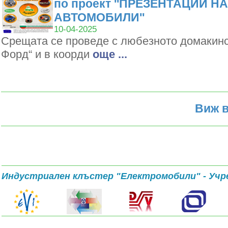
по проект ''ПРЕЗЕНТАЦИИ Н
АВТОМОБИЛИ''
10-04-2025
Срещата се проведе с любезното домакин
Форд“ и в коорди
oще ...
Виж в
Индустриален клъстер "Електромобили" - Учр