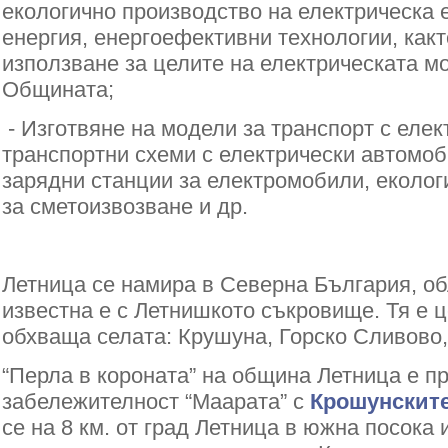
екологично производство на електрическа 
енергия, енергоефективни технологии, какт
използване за целите на електрическата м
Общината;
- Изготвяне на модели за транспорт с елек
транспортни схеми с електрически автомоб
зарядни станции за електромобили, еколог
за сметоизвозване и др.
Летница се намира в Северна България, о
известна е с Летнишкото съкровище. Тя е 
обхваща селата: Крушуна, Горско Сливово,
“Перла в короната” на община Летница е п
забележителност “Маарата” с
Крошунскит
се на 8 км. от град Летница в южна посока и