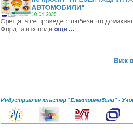
АВТОМОБИЛИ''
10-04-2025
Срещата се проведе с любезното домакин
Форд“ и в коорди
oще ...
Виж в
Индустриален клъстер "Електромобили" - Учр