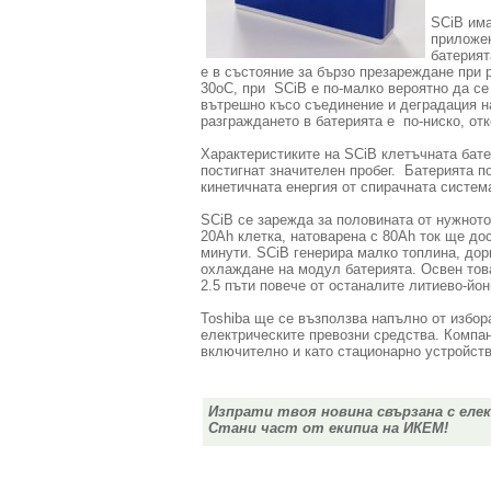
SCiB има
приложен
батерият
е в състояние за бързо презареждане при
30оС, при SCiB е по-малко вероятно да се 
вътрешно късо съединение и деградация на
разграждането в батерията е по-ниско, от
Характеристиките на SCiB клетъчната бате
постигнат значителен пробег. Батерията п
кинетичната енергия от спирачната система
SCiB се зарежда за половината от нужното
20Ah клетка, натоварена с 80Ah ток ще до
минути. SCiB генерира малко топлина, дор
охлаждане на модул батерията. Освен тов
2.5 пъти повече от останалите литиево-йон
Toshiba ще се възползва напълно от избор
електрическите превозни средства. Компан
включително и като стационарно устройств
Изпрати твоя новина свързана с еле
Стани част от екипиа на ИКЕМ!