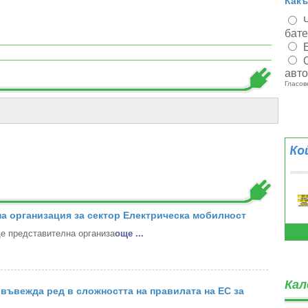
Какъ
бат
авт
Гласов
а организация за сектор Електрическа мобилност
 представителна организа
oще ...
Кал
въвежда ред в сложността на правилата на ЕС за