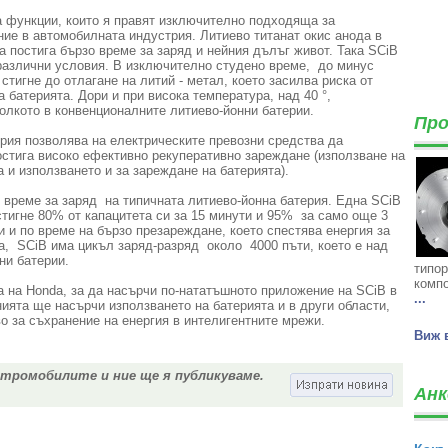
 функции, които я правят изключително подходяща за
ие в автомобилната индустрия. Литиево титанат окис анода в
а постига бързо време за заряд и нейния дълъг живот. Така SCiB
 различни условия. В изключително студено време, до минус
стигне до отлагане на литий - метал, което засилва риска от
 батерията. Дори и при висока температура, над 40 °,
колкото в конвенционалните литиево-йонни батерии.
Про
рия позволява на електрическите превозни средства да
остига високо ефективно рекуперативно зареждане (използване на
 и използването и за зареждане на батерията).
 време за заряд на типичната литиево-йонна батерия. Една SCiB
стигне 80% от капацитета си за 15 минути и 95% за само още 3
и и по време на бързо презареждане, което спестява енергия за
а, SCiB има цикъл заряд-разряд около 4000 пъти, което е над
ни батерии.
типор
компо
а на Honda, за да насърчи по-нататъшното приложение на SCiB в
...
ията ще насърчи използването на батерията и в други области,
о за съхранение на енергия в интелигентните мрежи.
Виж 
ктромобилите и ние ще я публикуваме.
Анк