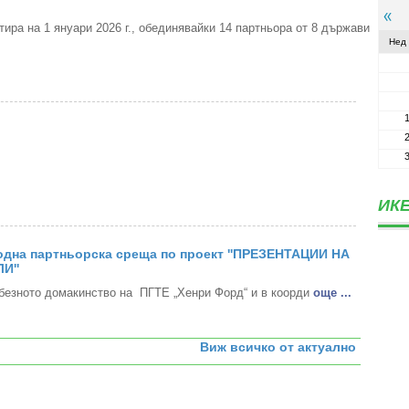
ра на 1 януари 2026 г., обединявайки 14 партньора от 8 държави
Нед
ИКЕ
дна партньорска среща по проект ''ПРЕЗЕНТАЦИИ НА
И''
безното домакинство на ПГТЕ „Хенри Форд“ и в коорди
oще ...
Виж всичко от актуално