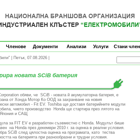
Членове
Документи
Анализи
Услуги
Стани член
ли" | Петък, 07.08.2026 |
трира новата SCiB батерия
Corporation обяви, че SCiB - новата й акумулаторна батерия, е
рана от Хонда Мотор Ко ООД за захранване на новия
ески автомобил - Fit EV. Toshiba ще доставя батерийните модули
обила, чието производство Honda ще стартира през лятото на
в Япония и САЩ
ула за FIT EV е разработен съэвместно с Honda. Модулът бише
вен на Honda през декември 2010 г. за оценка в реални условия.
бра SCiB след цялостна оценка на програмата, като тества
остта на батерията при разнообразни и трудни условия.