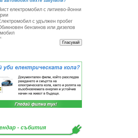
в автомобил бихте закупили?
Чист електромобил с литиево-йонни
ерии
Електромобил с удължен пробег
Обикновен бензинов или дизелов
омобил
е:
ендар - събития