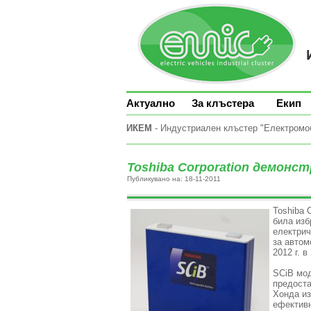
Актуално
За клъстера
Екип
ИКЕМ
- Индустриален клъстер "Електромоби
Toshiba Corporation демонс
Публикувано на: 18-11-2011
Toshiba 
била изб
електрич
за автом
2012 г. 
SCiB мод
предоста
Хонда из
ефективн