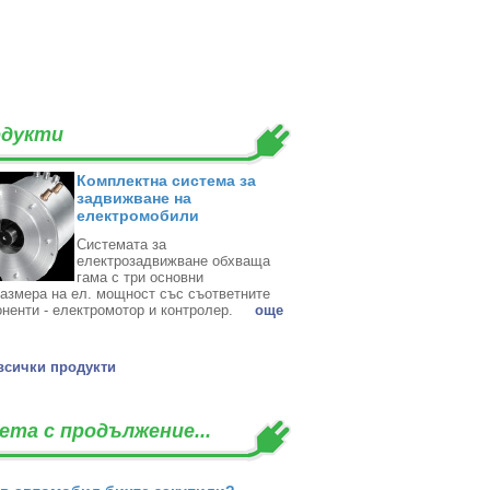
дукти
Комплектна система за
задвижване на
електромобили
Системата за
електрозадвижване обхваща
гама с три основни
азмера на ел. мощност със съответните
ненти - електромотор и контролер. ‎
oще
всички продукти
ета с продължение...