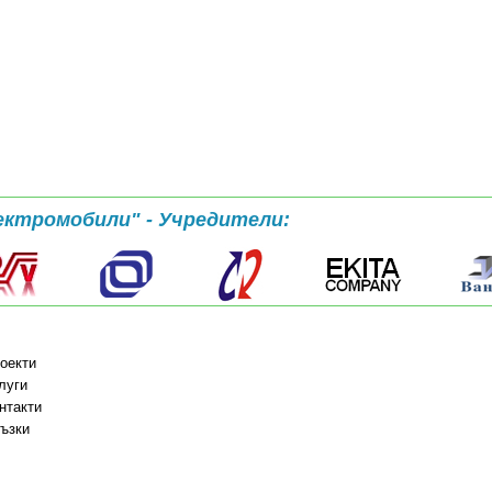
ектромобили" - Учредители:
оекти
луги
нтакти
ъзки