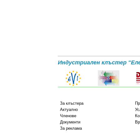
Индустриален клъстер "Ел
За клъстера
Пр
Актуално
Ус
Членове
Ко
Документи
Вр
За реклама