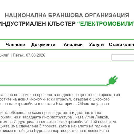
Членове
Документи
Анализи
Услуги
Стани член
ли" | Петък, 07.08.2026 |
на ясно по време на провелата се днес среща относно проекта за
стите на новия икономически отрасъл, свързан с широкото
е на електромобили в света и България в Областна управа.
ията обхваща не само производството и доставката на
обили, но и зарядната инфраструктура", каза Илия Левков,
тел на Индустриален клъстер "Електромобили". Той посочи, че
цията има спечелени 3 проекта, като в началото на година е
 писмо от община Бургас за партньорство по отношение на