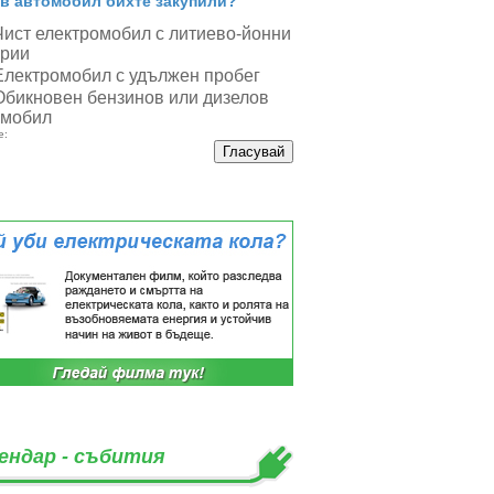
в автомобил бихте закупили?
Чист електромобил с литиево-йонни
ерии
Електромобил с удължен пробег
Обикновен бензинов или дизелов
омобил
е:
ендар - събития