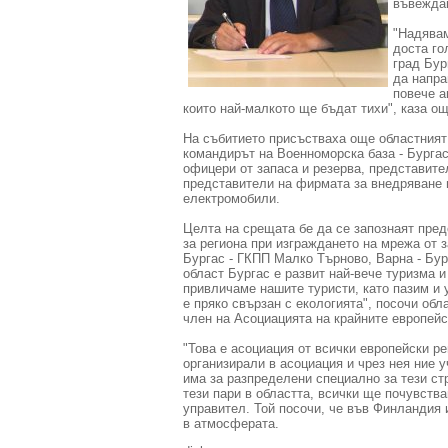
въвеждан
"Надявам
доста го
град Бур
да напра
повече а
които най-малкото ще бъдат тихи", каза о
На събитието присъстваха още областният
командирът на Военноморска база - Бургас
офицери от запаса и резерва, представите
представители на фирмата за внедряване 
електромобили.
Целта на срещата бе да се запознаят пред
за региона при изграждането на мрежа от з
Бургас - ГКПП Малко Търново, Варна - Бур
област Бургас е развит най-вече туризма и
привличаме нашите туристи, като пазим и 
е пряко свързан с екологията", посочи обл
член на Асоциацията на крайните европейс
"Това е асоциация от всички европейски ре
организирали в асоциация и чрез нея ние 
има за разпределени специално за тези ст
тези пари в областта, всички ще почувства
управител. Той посочи, че във Финландия 
в атмосферата.