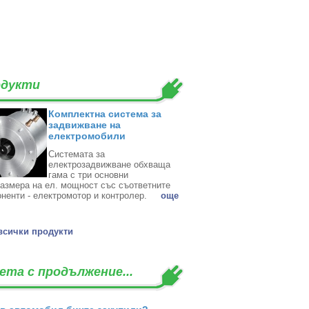
дукти
Комплектна система за
задвижване на
електромобили
Системата за
електрозадвижване обхваща
гама с три основни
азмера на ел. мощност със съответните
ненти - електромотор и контролер. ‎
oще
всички продукти
ета с продължение...