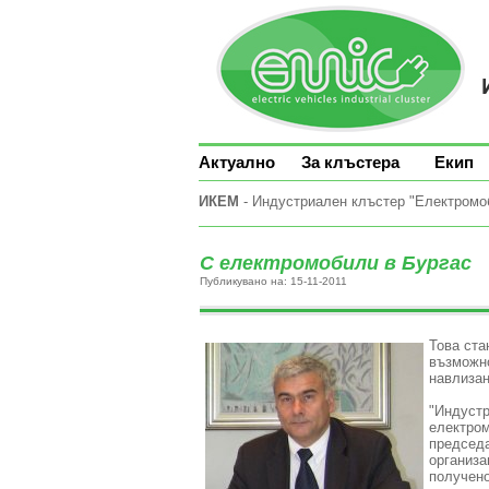
Актуално
За клъстера
Екип
ИКЕМ
- Индустриален клъстер "Електромоби
С електромобили в Бургас
Публикувано на: 15-11-2011
Това ста
възможно
навлизан
"Индустр
електром
председа
организа
получено