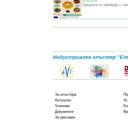
10-04-2025
Срещата се проведе с лю
Индустриален клъстер "Ел
За клъстера
Пр
Актуално
Ус
Членове
Ко
Документи
Вр
За реклама