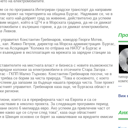
ето на електромобилите.
е се по програмата Интегриран градски транспорт да направим
лям проект на територията на община Бургас. Надяваме се, че в
гас като най-добрият град за живеене, действително да успеем
вим модел, който в ЦГЧ и в Морската градина, да не се движат
втомобили с вътрешно горене, а да се движат електромобили,
ще Левков.
Про
 управител Константин Гребенаров, комодор Георги Мотев,
, кап. Живко Петров, директор на Морска администрация- Бургас,
ли на Асоциация "Колежа по отбрана на НАТО" в Бургас и
и въвеждане в експлоатация на мрежата за зарядни станции за
ставителите на местната власт и бизнеса с новите възможности
арядни колонки за електромобили в отсечките Стара Загора -
гас - ГКПП Малко Търново. Константин Гребенаров посочи, че в
типор
 трябва се борим за чиста природа. "Това е основното, с което
компо
успеем да запазим за бъдеще нашата природа чиста. Този проект
...
астният управител. Гребенаров каза още, че Бургаска област е
ки региони.
Виж 
гиони, които са в прериферната част на Европа и са се
участваме в няколко проекта. За следващия програмен период
рани около 6 милиарда евро. Ако успеем да привлечем част от
Анк
ме какво ще се случи след това", каза още областният
и в Швеция основно се борят за намаляване на вредните емисии