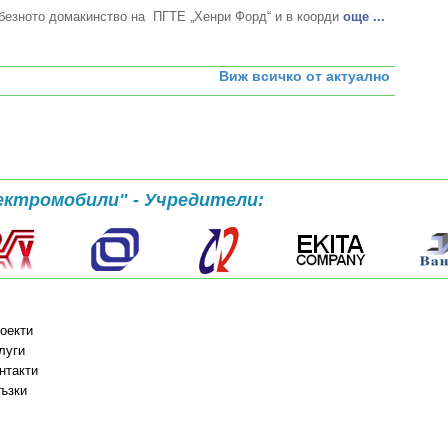
безното домакинство на ПГТЕ „Хенри Форд“ и в коорди
oще ...
Виж всичко от актуално
ектромобили" - Учредители:
оекти
луги
нтакти
ъзки