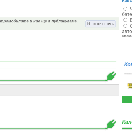
Какъ
бат
ктромобилите и ние ще я публикуваме.
авт
Гласов
Кал