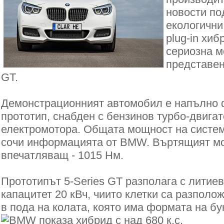
новости по
екологични
plug-in хиб
сериозна м
представен
GT.
Демонстрационният автомобил е напълно
прототип, снабден с бензинов турбо-двигат
електромотора. Общата мощност на система
сочи информацията от BMW. Въртящият мо
впечатляващ - 1015 Нм.
Прототипът 5-Series GT разполага с литие
капацитет 20 кВч, чиито клетки са разпол
в пода на колата, която има формата на бук