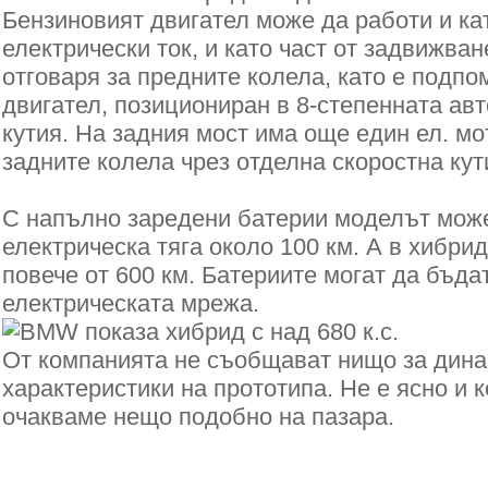
Бензиновият двигател може да работи и ка
електрически ток, и като част от задвижван
отговаря за предните колела, като е подпо
двигател, позициониран в 8-степенната ав
кутия. На задния мост има още един ел. мо
задните колела чрез отделна скоростна кут
С напълно заредени батерии моделът може
електрическа тяга около 100 км. А в хибри
повече от 600 км. Батериите могат да бъда
електрическата мрежа.
От компанията не съобщават нищо за дин
характеристики на прототипа. Не е ясно и 
очакваме нещо подобно на пазара.