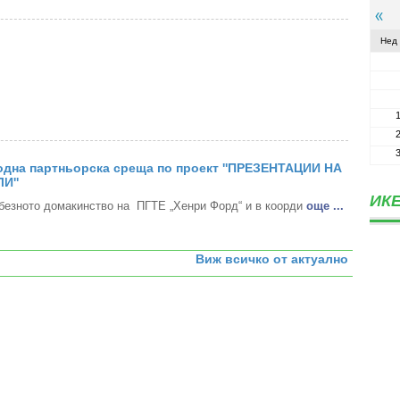
Нед
дна партньорска среща по проект ''ПРЕЗЕНТАЦИИ НА
И''
ИКЕ
безното домакинство на ПГТЕ „Хенри Форд“ и в коорди
oще ...
Виж всичко от актуално