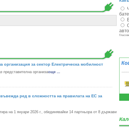
Какъ
бат
авт
Гласов
а организация за сектор Електрическа мобилност
 представителна организа
oще ...
въвежда ред в сложността на правилата на ЕС за
ра на 1 януари 2026 г., обединявайки 14 партньора от 8 държави
Кал