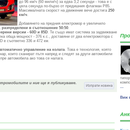
до 96 км/ч (60 мили/ч) за едва 3,2 секунди - това е с
цяла секунда по-бързо от предишния флагман P85.
Максималната скорост на движение вече достига
250
км/ч
.
Добавянето на предния електромор е увеличило
, разпределени в съотношение 50:50
.
ерени версии - 60D и 85D
. Те също имат система за задвижване
Про
лка обща мощност - 376 к.с., доставяни от два електромотора с
D е съответно 336 и 472 км.
автоматично управление на колата
. Това е технология, която
нар, които сканират пътя напред и следят за други автомобили
пре автомобила ако това се налага.
типор
компо
ктромобилите и ние ще я публикуваме.
...
Виж 
Анк