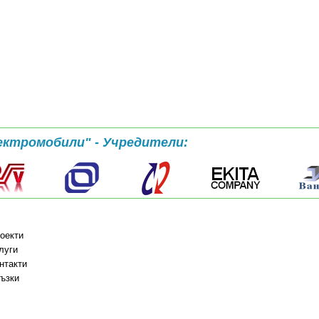
ектромобили" - Учредители:
оекти
луги
нтакти
ъзки