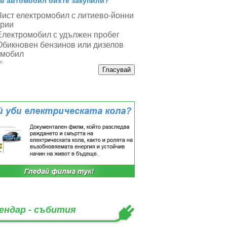
в автомобил бихте закупили?
Чист електромобил с литиево-йонни
ерии
Електромобил с удължен пробег
Обикновен бензинов или дизелов
омобил
е:
ендар - събития