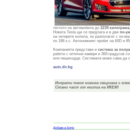
теглото на автомобила до
2239 килограма
Новата Tesla ще се предлага и в две
по-ум
на четирите колела, но разполагат с по-ма
по 188 к.с. Автономният пробег на 60D и 85
Компанията представи и
система за полу
работи с оптични камери и 360-градусов со
или пешеходци. Системата може сама да с
auto.dir.bg
Изпрати твоя новина свързана с еле
Стани част от екипиа на ИКЕМ!
Добави в Svejo