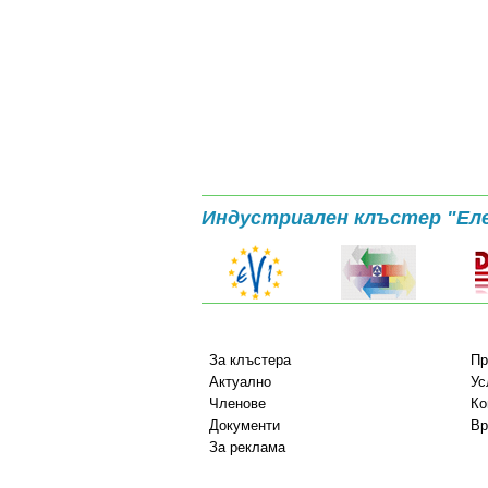
Индустриален клъстер "Ел
За клъстера
Пр
Актуално
Ус
Членове
Ко
Документи
Вр
За реклама