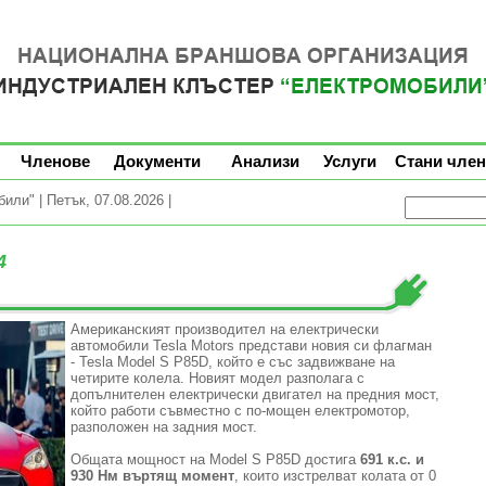
Членове
Документи
Анализи
Услуги
Стани член
ли" | Петък, 07.08.2026 |
4
Американският производител на електрически
автомобили Tesla Motors представи новия си флагман
- Tesla Model S P85D, който е със задвижване на
четирите колела. Новият модел разполага с
допълнителен електрически двигател на предния мост,
който работи съвместно с по-мощен електромотор,
разположен на задния мост.
Общата мощност на Model S P85D достига
691 к.с. и
930 Нм въртящ момент
, които изстрелват колата от 0