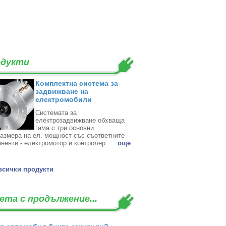
дукти
Комплектна система за
задвижване на
електромобили
Системата за
електрозадвижване обхваща
гама с три основни
азмера на ел. мощност със съответните
ненти - електромотор и контролер. ‎
oще
всички продукти
ета с продължение...