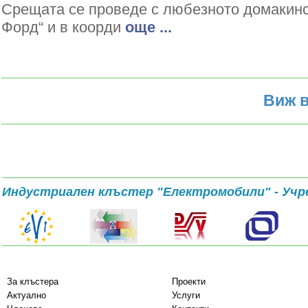
Срещата се проведе с любезното домакин
Форд“ и в коорди
oще ...
Виж в
Индустриален клъстер "Електромобили" - Учр
За клъстера
Проекти
Актуално
Услуги