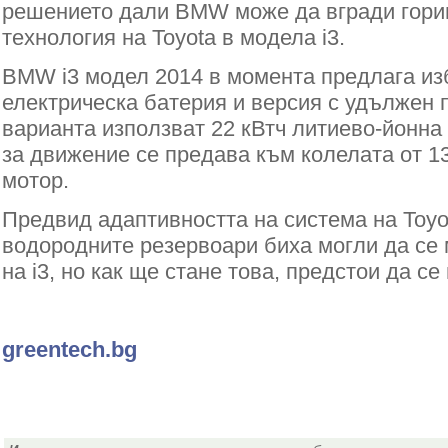
решението дали BMW може да вгради гори
технология на Toyota в модела i3.
BMW i3 модел 2014 в момента предлага из
електрическа батерия и версия с удължен п
варианта използват 22 кВтч литиево-йонна
за движение се предава към колелата от 1
мотор.
Предвид адаптивността на система на Toyot
водородните резервоари биха могли да се
на i3, но как ще стане това, предстои да се
greentech.bg