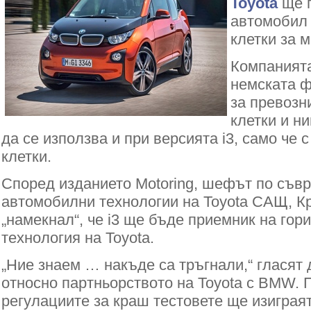
Toyota
ще п
автомобил 
клетки за 
Компанията
немската 
за превозн
клетки и н
да се използва и при версията i3, само че 
клетки.
Според изданието Motoring, шефът по съв
автомобилни технологии на Toyota САЩ, Кр
„намекнал“, че i3 ще бъде приемник на гор
технология на Toyota.
„Ние знаем … накъде са тръгнали,“ гласят 
относно партньорството на Toyota с BMW. 
регулациите за краш тестовете ще изиграя