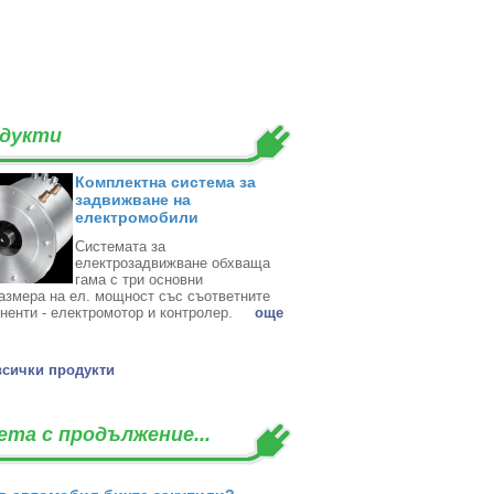
дукти
Комплектна система за
задвижване на
електромобили
Системата за
електрозадвижване обхваща
гама с три основни
азмера на ел. мощност със съответните
ненти - електромотор и контролер. ‎
oще
всички продукти
ета с продължение...