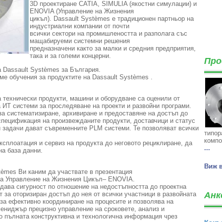
3D проектиране CATIA, SIMULIA (якостни симулации) и
ENOVIA (Управление на Жизнения
цикъл). Dassault Systèmes е традиционен партньор на
индустриални компании от почти
всички сектори на промишлеността и разполага със
мащабируеми системни решения
предназначени както за малки и средния предприятия,
така и за големи концерни.
Про
 Dassault Systèmes за България.
е обучения за продуктите на Dassault Systèmes .
 технически продукти, машини и оборудване са оценили от
 ИТ системи за проследяване на проекти и развойни програми.
за систематизиране, архивиране и предоставяне на достъп до
спецификация на произвежданите продукти, доставчици и статус
и задачи дават съвременните PLM системи. Те позволяват всички
типор
компо
ксплоатация и сервиз на продукта до неговото рециклиране, да
...
на база данни.
Виж 
tèmes Ви каним да участвате в презентация
за Управление на Жизнения Цикъл– ENOVIA.
ава сигурност по отношение на недостъпността до проектна
за оторизиран достъп до нея от всички участници в развойната
Анк
за ефективно координиране на процесите и позволява на
мениджър прецизно управление на сроковете, анализ и
до пълната конструктивна и технологична информация чрез