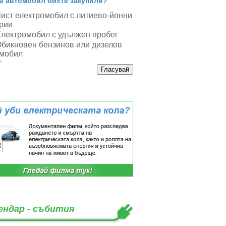
в автомобил бихте закупили?
ист електромобил с литиево-йонни
рии
лектромобил с удължен пробег
бикновен бензинов или дизелов
мобил
:
ендар - събития