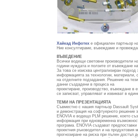
Хайкад Инфотех
е официален партньор на
Ние консултираме, въвеждаме и провеждам
ВЪВЕДЕНИЕ
Всички водещи световни производители на
години нуждата и ползите от въвеждане на
За това се изисква централизиран подход 
информацията за технологии, материали, 
на отделните подзадания. Решение на тез
данни създадени в процеса на
проектиране, производство, въвеждане в е
се записват, управляват и извикват в един
ТЕМИ НА ПРЕЗЕНТАЦИЯТА
Съвместно с нашия партньор Dassault Sys
и демонстрация на софтуерното решение 
ENOVIA е водещо PLM решение, което създ
информация при едновременна възможност 
програма. ENOVIA създават предпоставки 
проектния ръководител и на продуктовия 
прогнозиране на риска при пълен достъп 