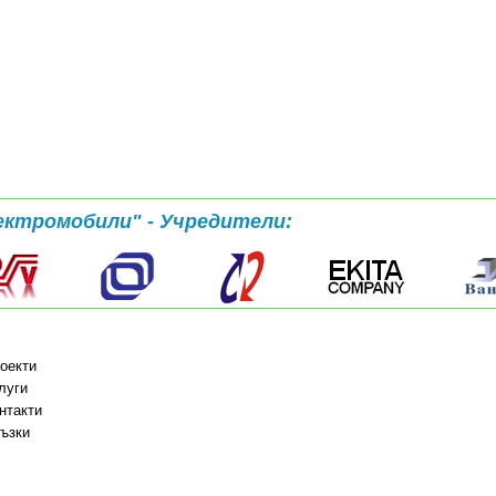
ектромобили" - Учредители:
оекти
луги
нтакти
ъзки