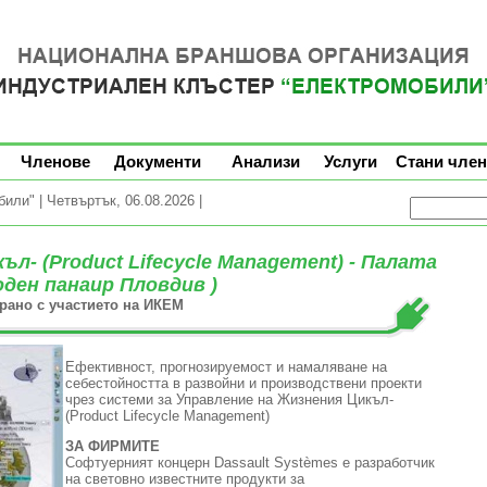
Членове
Документи
Анализи
Услуги
Стани член
ли" | Четвъртък, 06.08.2026 |
л- (Product Lifecycle Management) - Палата
ден панаир Пловдив )
ирано с участието на ИКЕМ
Ефективност, прогнозируемост и намаляване на
себестойността в развойни и производствени проекти
чрез системи за Управление на Жизнения Цикъл-
(Product Lifecycle Management)
ЗА ФИРМИТЕ
Софтуерният концерн Dassault Systèmes е разработчик
на световно известните продукти за