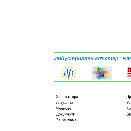
Индустриален клъстер "Ел
За клъстера
Пр
Актуално
Ус
Членове
Ко
Документи
Вр
За реклама