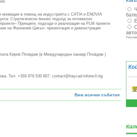
Какъ
за.
Ч
 и иновации в помощ на индустрията с CATIA и ENOVIA
бате
укта- Стратегически бизнес подход за оптимално
Е
 проекти– Принципи, подходи и реализация на PLM проекти
О
ние на Жизнения Цикъл- презентация и демонстрация
авто
Гласове
Палата Киров Пловдив (в Международен панаир Пловдив )
а, Teл. +359 879 530 807, contact@haycad-infotech.bg
Виж всички събития
Кал