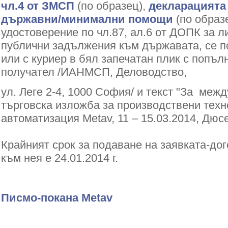
чл.4 от ЗМСП
(по образец),
декларацията
държавни/минимални помощи
(по образе
удостоверение по чл.87, ал.6 от ДОПК за л
публични задължения към държавата, се п
или с куриер в бял запечатан плик с попъл
получател /ИАНМСП, Деловодство,
ул. Леге 2-4, 1000 София/ и текст "За меж
търговска изложба за производствени техн
автоматизация Metav, 11 – 15.03.2014, Дюс
Крайният срок за подаване на заявката-до
към нея е 24.01.2014 г.
Писмо-покана Metav