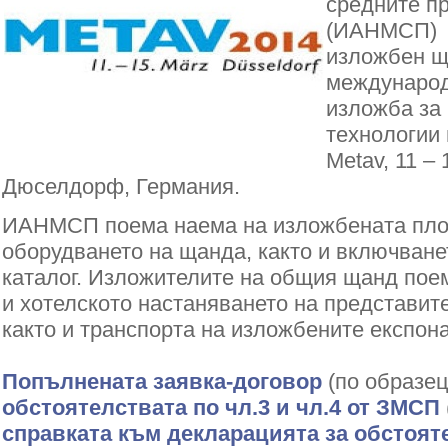
средните п
(ИАНМСП) 
изложбен щ
международ
изложба за
технологии
Metav, 11 – 
Дюселдорф, Германия.
ИАНМСП поема наема на изложбената пло
оборудването на щанда, както и включване
каталог. Изложителите на общия щанд пое
и хотелското настаняването на представит
както и транспорта на изложбените експона
Попълнената заявка-договор
(по образец
обстоятелствата по чл.3 и чл.4 от ЗМСП
справката към декларацията за обстояте