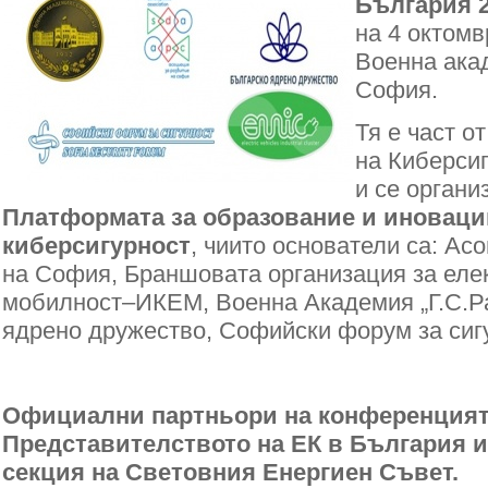
България 
на 4 октомв
Военна акад
София.
Тя е част о
на Киберси
и се органи
Платформата за образование и иноваци
киберсигурност
, чиито основатели са: Ас
на София, Браншовата организация за еле
мобилност–ИКЕМ, Военна Академия „Г.С.Ра
ядрено дружество, Софийски форум за сиг
Официални партньори на конференцият
Представителството на ЕК в България и
секция на Световния Енергиен Съвет.