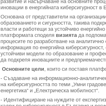
развитие и насърчаване на основните проц
иновации в енергийната киберсигурност в 
Основана от представители на организации
образованието и сигурността, такива подк
власти и работещи за устойчиво енергийно
платформата споделя
визията
да подпома
процесите по разработване на аналитично
информация по енергийна киберсигурност,
устойчиви модели по образование и профе
да подкрепя иновациите и предприемачеств
Основните цели
, които си поставя платф
- Създаване на информационно-аналитичен
на киберсигурността по теми „Умни градов
енергетика“ и „Електрическа мобилност“.
- Идентифициране на нуждите от експертиз
кадри по киберсигурност в България и реги