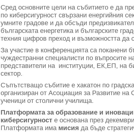
Сред основните цели на събитието е да пр
по киберсигурност свързани енергийния сек
умните градове и да обсъди предизвикател
българската енергетика и българските град
техния цифров преход и възможността да с
За участие в конференцията са поканени б
чуждестранни специалисти по въпросите на
представители на институции, ЕК,ЕП, на б
сектор.
Съпътстващо събитие е хакатон по градска
организиран от Асоциация за Развитие на
ученици от столични училища.
Платформата за образование и иноваци
киберсигурност
е основана през декември
Платформата има
мисия
да бъде стратеги