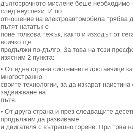
дългосрочното мислене беше необходимо –
след неуспехи. И по
отношение на електроавтомобила трябва д
пътят нататък е
поне толкова тежък, както и изходът от се
всичко ще
продължи по-дълго. За това на този пресф
изясним 2 пункта:
• От една страна системните доставчици ка
многостранно
своите технологии, за да изкарат наистина
задвижване на
пътя.
• От друга страна и през следващите десе
продължим да развиваме
и двигателя с вътрешно горене. При това н