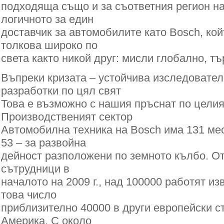
подходяща също и за съответния регион на 
логичното за един
доставчик за автомобилите като Bosch, кой
толкова широко по
света както никой друг: мисли глобално, тъ
Въпреки кризата – устойчива изследовател
разработки по цял свят
Това е възможно с нашия пръснат по целия
Производственият сектор
Автомобилна техника на Bosch има 131 мес
53 – за развойна
дейност разположени по земното кълбо. От
сътрудници в
началото на 2009 г., над 100000 работят из
това число
приблизително 40000 в други европейски с
Америка. С около