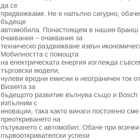
да се
придвижваме. Не е напълно сигурно, обаче
бъдеще
автомобила. Понастоящем в нашия бранш 
очаквания – очаквания за
техническо раздвижване извън икономичес
Мобилността с помощта
на електрическата енергия изглежда съвсем
търговски модели,
нулеви вредни емисии и неограничен ток о
Визията за
бъдещото развитие вълнува също и Bosch 
изпълним с
иновации, така както винаги постоянно сме
преоткриването на
пътуването с автомобил. Обаче при всичк
първооткривателски успехи