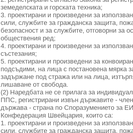
земеделската и горската техника;
3. проектирани и произведени за използва
сили, службите за гражданска защита, пож
безопасност и за службите, отговорни за о
обществения ред;
4. проектирани и произведени за използва
състезания;
5. проектирани и произведени за конвоира
подсъдими, на лица с постановена мярка з
задържане под стража или на лица, изтър
лишаване от свобода.
(2) Наредбата не се прилага за индивидуа
ППС, регистрирани извън държавите - член
държава - страна по Споразумението за Е
Конфедерация Швейцария, които са:
1. проектирани и произведени за използва
сили, службите за гражданска защита, пож