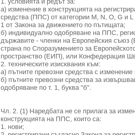
1. условията и редът за:
а) изменение в конструкцията на регистри
средства (ППС) от категории M, N, O, G и L 
1 от Закона за движението по пътищата;
б) индивидуално одобряване на ППС, реги
държавите - членки на Европейския съюз (
страна по Споразумението за Европейскот
пространство (ЕИП), или Конфедерация Ш
2. техническите изисквания към:
а) пътните превозни средства с изменение 
б) пътните превозни средства за извършв
одобряване по т. 1, буква "б".
Чл. 2. (1) Наредбата не се прилага за изме
конструкцията на ППС, които са:
1. нови;
2. регистрирани съгласно Закона за регист