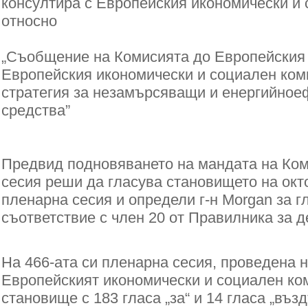
консултира с Европейския икономически и 
относно
„Съобщение на Комисията до Европейския 
Европейския икономически и социален ком
стратегия за незамърсяващи и енергийное
средства”
Предвид подновяването на мандата на Ком
сесия реши да гласува становището на окт
пленарна сесия и определи г-н Morgan за г
съответствие с член 20 от Правилника за д
На 466-ата си пленарна сесия, проведена на
Европейският икономически и социален ко
становище с 183 гласа „за“ и 14 гласа „въз